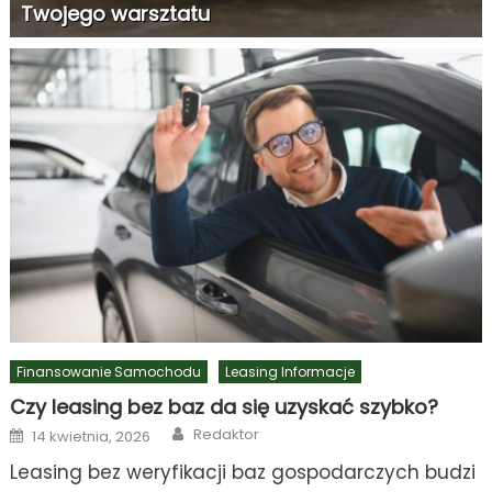
Twojego warsztatu
Finansowanie Samochodu
Leasing Informacje
Czy leasing bez baz da się uzyskać szybko?
Author
Posted
Redaktor
14 kwietnia, 2026
on
Leasing bez weryfikacji baz gospodarczych budzi