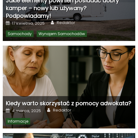
Jakie elementy powinien posiadać dobry
kamper – nowy lub używany?
Podpowiadamy!
Author
Posted
Redaktor
17 kwietnia, 2025
on
Samochody
Wynajem Samochodów
Kiedy warto skorzystać z pomocy adwokata?
Author
Posted
Redaktor
4 marca, 2025
on
Informacje