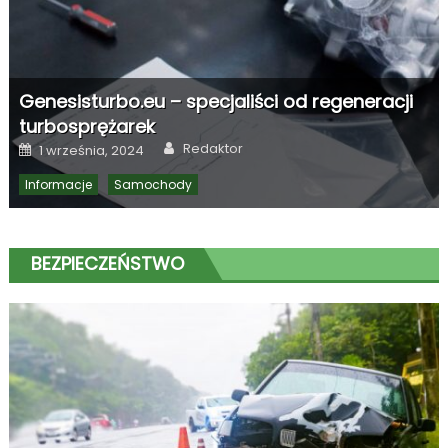
Genesisturbo.eu – specjaliści od regeneracji
turbosprężarek
Author
Posted
Redaktor
1 września, 2024
on
Informacje
Samochody
BEZPIECZEŃSTWO