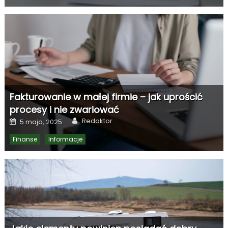
Fakturowanie w małej firmie – jak uprościć
procesy i nie zwariować
Author
Posted
Redaktor
5 maja, 2025
on
Finanse
Informacje