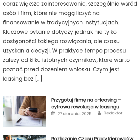
coraz większe zainteresowanie, szczególnie wśród
osób i firm, które nie mogą liczyć na
finansowanie w tradycyjnych instytucjach.
Kluczowe pytanie dotyczy jednak nie tylko
dostępności takiego rozwiązania, ale czasu
uzyskania decyzji. W praktyce tempo procesu
zależy od kilku istotnych czynników, które warto
poznać przed złożeniem wniosku. Czym jest
leasing bez […]
Przygotuj firmę na e-leasing –
cyfrowa rewolucja w leasingu
Author
Posted
Redaktor
27 sierpnia, 2025
on
Rozliczanie Czasu Pracy Kierowców