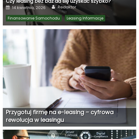
Czy leasing bez baz da się uzyskać szybko?
Author
Posted
Redaktor
14 kwietnia, 2026
on
Finansowanie Samochodu
Leasing Informacje
Przygotuj firmę na e-leasing – cyfrowa
rewolucja w leasingu