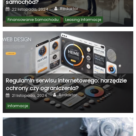
samochód?
Author
Posted
Redaktor
22 listopada, 2024
on
Finansowanie Samochodu
Leasing Informacje
Regulamin serwisu internetowego: narzędzie
ochrony czy ograniczenia?
Author
Posted
Redaktor
21 listopada, 2024
on
Informacje