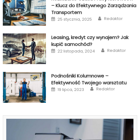
– Klucz do Efektywnego Zarządzania
Transportem
Author
Posted
Redaktor
25 stycznia, 2025
on
Leasing, kredyt czy wynajem? Jak
kupić samochód?
Author
Posted
Redaktor
22 listopada, 2024
on
Podnośniki Kolumnowe –
Efektywność Twojego warsztatu
Author
Posted
Redaktor
19 lipca, 2023
on