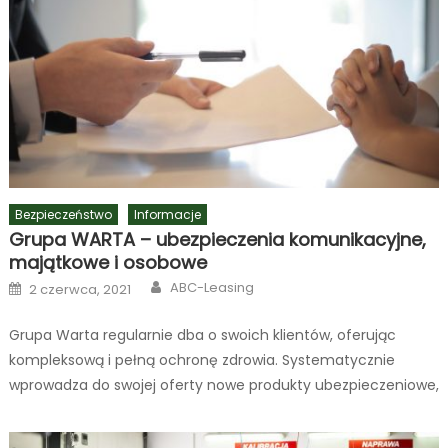
Bezpieczeństwo
Informacje
Grupa WARTA – ubezpieczenia komunikacyjne,
majątkowe i osobowe
Author
Posted
ABC-Leasing
2 czerwca, 2021
on
Grupa Warta regularnie dba o swoich klientów, oferując
kompleksową i pełną ochronę zdrowia. Systematycznie
wprowadza do swojej oferty nowe produkty ubezpieczeniowe,
aby zawsze sprostać oczekiwaniom i potrzebom najbardziej
wymagających osób. Jakie ubezpieczenia oferuje grupa