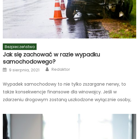
Bezpieczeństwo
Jak się zachować w razie wypadku
samochodowego?
Author
Posted
Redaktor
9 sierpnia, 2021
on
Wypadek samochodowy to nie tylko zszargane nerwy, to
także konsekwencje finansowe dla winowajcy. Jeśli w
zdarzeniu drogowym zostaną uszkodzone wyłącznie osoby,
mamy do czynienia z kolizją, jeśli natomiast dojdą do tego
również ofiary w ludziach, jest to wypadek samochodowy. W
zależności od okoliczności wypadku, warto wiedzieć jak się
zachować, aby zadbać o bezpieczeństwo swoje i […]