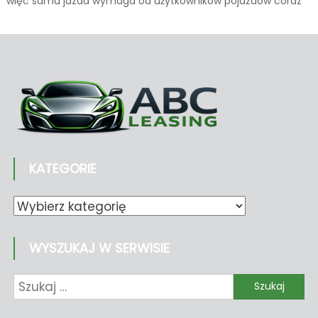
więc sama jazda wymaga od użytkowników pojazdów coraz
więcej uwagi. Człowiek jest jednak istotą omylną, a błąd
popełniony na drodze może bardzo często drogo kosztować.
Jak działa ADAS? Właśnie dlatego dostrzeżono potrzebę
doposażania pojazdów w systemy ułatwiające bezpieczne
przemieszczanie się. Zaczęto więc, […]
KATEGORIE
Kategorie
WYSZUKAJ W SERWISIE
Szukaj: