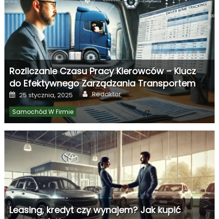
Rozliczanie Czasu Pracy Kierowców – Klucz
do Efektywnego Zarządzania Transportem
Author
Posted
Redaktor
25 stycznia, 2025
on
Samochód W Firmie
Leasing, kredyt czy wynajem? Jak kupić