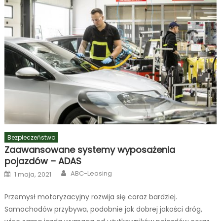
Warta? Na terenie całej Polski oferowane są polisy
ubezpieczeniowe Warta. Ponad 20 tysięcy osób w
jednostkach terenowych świadczy profesjonalną pomoc w
[…]
Bezpieczeństwo
Zaawansowane systemy wyposażenia
pojazdów – ADAS
Author
Posted
ABC-Leasing
1 maja, 2021
on
Przemysł motoryzacyjny rozwija się coraz bardziej.
Samochodów przybywa, podobnie jak dobrej jakości dróg,