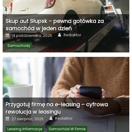
Skup aut Słupsk – pewna gotówka za
samochód w jeden dzień
Author
Posted
Redaktor
14 października, 2025
on
Samochody
Przygotuj firmę na e-leasing – cyfrowa
rewolucja w leasingu
Author
Posted
Redaktor
27 sierpnia, 2025
on
Leasing Informacje
Samochód W Firmie