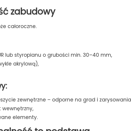
kość zabudowy
óże całoroczne.
UR lub styropianu o grubości min. 30–40 mm,
ykle akrylową),
y:
oszycie zewnętrzne – odporne na grad i zarysowania
t wewnętrzny,
owane elementy.