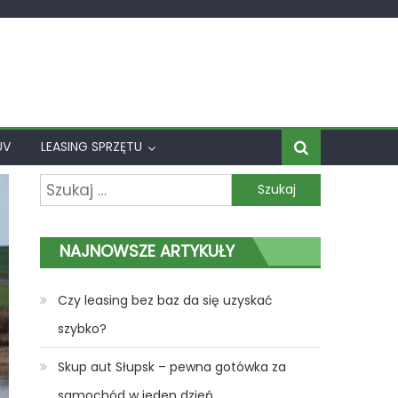
UV
LEASING SPRZĘTU
Szukaj:
NAJNOWSZE ARTYKUŁY
Czy leasing bez baz da się uzyskać
szybko?
Skup aut Słupsk – pewna gotówka za
samochód w jeden dzień