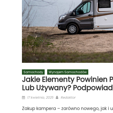
Samochody
Wynajem Samochodów
Jakie Elementy Powinien
Lub Używany? Podpowia
Posted
Author
17 kwietnia, 2025
Redaktor
on
Zakup kampera – zarówno nowego, jak i u