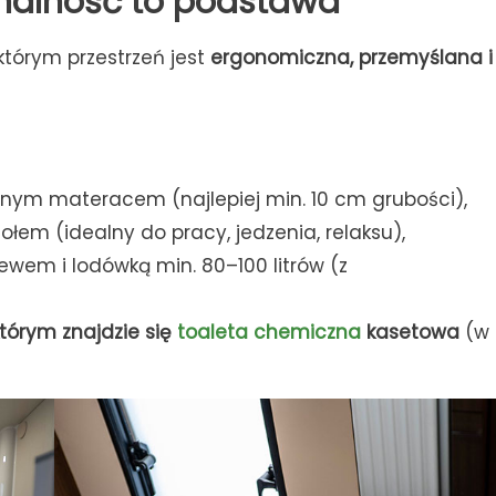
onalność to podstawa
którym przestrzeń jest
ergonomiczna, przemyślana i
ym materacem (najlepiej min. 10 cm grubości),
ołem (idealny do pracy, jedzenia, relaksu),
lewem i lodówką min. 80–100 litrów (z
którym znajdzie się
toaleta chemiczna
kasetowa
(w