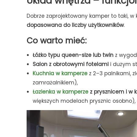
Układ wnętrza – funkcj
Dobrze zaprojektowany kamper to taki, w 
dopasowana do liczby użytkowników
.
Co warto mieć:
Łóżko typu queen-size lub twin
z wygodn
Salon z obrotowymi fotelami
i dużym st
Kuchnia w kamperze
z 2–3 palnikami, z
zamrażalnikiem),
Łazienka w kamperze
z prysznicem i w 
większych modelach prysznic osobno),