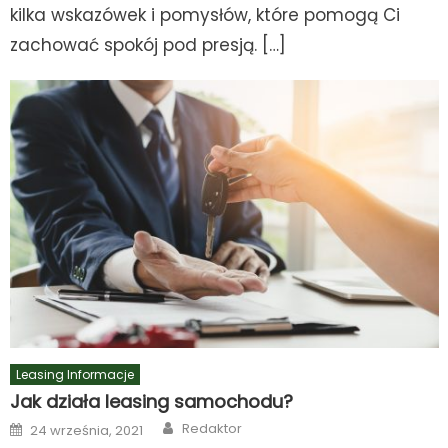
kilka wskazówek i pomysłów, które pomogą Ci
zachować spokój pod presją. […]
Leasing Informacje
Jak działa leasing samochodu?
Author
Posted
Redaktor
24 września, 2021
on