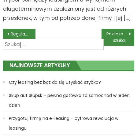
długoterminowym uzależniony jest od różnych
przesłanek, w tym od potrzeb danej firmy i jej […]
Nawigacja
Regulamin serwisu internetowego: narzędzie ochrony czy ograniczenia?
Rozliczanie Czasu Pracy Kierowców – Klucz do Efektywnego Zarządzania Transportem
Szukaj:
wpisu
NAJNOWSZE ARTYKUŁY
Czy leasing bez baz da się uzyskać szybko?
Skup aut Słupsk – pewna gotówka za samochód w jeden
dzień
Przygotuj firmę na e-leasing – cyfrowa rewolucja w
leasingu