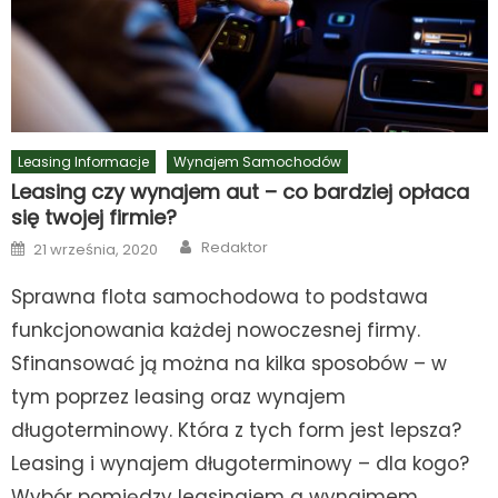
Leasing Informacje
Wynajem Samochodów
Leasing czy wynajem aut – co bardziej opłaca
się twojej firmie?
Author
Posted
Redaktor
21 września, 2020
on
Sprawna flota samochodowa to podstawa
funkcjonowania każdej nowoczesnej firmy.
Sfinansować ją można na kilka sposobów – w
tym poprzez leasing oraz wynajem
długoterminowy. Która z tych form jest lepsza?
Leasing i wynajem długoterminowy – dla kogo?
Wybór pomiędzy leasingiem a wynajmem