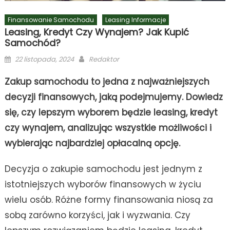
Finansowanie Samochodu
Leasing Informacje
Leasing, Kredyt Czy Wynajem? Jak Kupić
Samochód?
Posted
Author
22 listopada, 2024
Redaktor
on
Zakup samochodu to jedna z najważniejszych
decyzji finansowych, jaką podejmujemy. Dowiedz
się, czy lepszym wyborem będzie leasing, kredyt
czy wynajem, analizując wszystkie możliwości i
wybierając najbardziej opłacalną opcję.
Decyzja o zakupie samochodu jest jednym z
istotniejszych wyborów finansowych w życiu
wielu osób. Różne formy finansowania niosą za
sobą zarówno korzyści, jak i wyzwania. Czy