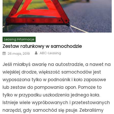
Leasing Informacje
Zestaw ratunkowy w samochodzie
Author
Posted
ABC-Leasing
26 maja, 2019
on
Jeśli miałbyś awarię na autostradzie, a nawet na
wiejskiej drodze, większość samochodów jest
wyposażona tylko w podnośnik i koło zapasowe
lub zestaw do pompowania opon. Pomoże to
tylko w przypadku uszkodzenia jednego koła.
Istnieje wiele wypróbowanych i przetestowanych
narzędzi, gdy samochód się psuje. Zebraliśmy