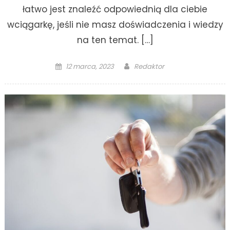
łatwo jest znaleźć odpowiednią dla ciebie
wciągarkę, jeśli nie masz doświadczenia i wiedzy
na ten temat. […]
Posted
Author
12 marca, 2023
Redaktor
on