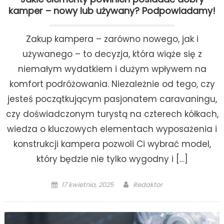
kamper – nowy lub używany? Podpowiadamy!
Zakup kampera – zarówno nowego, jak i
używanego – to decyzja, która wiąże się z
niemałym wydatkiem i dużym wpływem na
komfort podróżowania. Niezależnie od tego, czy
jesteś początkującym pasjonatem caravaningu,
czy doświadczonym turystą na czterech kółkach,
wiedza o kluczowych elementach wyposażenia i
konstrukcji kampera pozwoli Ci wybrać model,
który będzie nie tylko wygodny i […]
Posted
Author
17 kwietnia, 2025
Redaktor
on