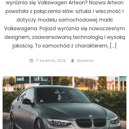
wyróżnia się Volkswagen Arteon? Nazwa Arteon
powstała z połączenia słów: sztuka i wieczność i
dotyczy modelu samochodowej marki
Volkswagena. Pojazd wyróżnia się nowoczesnym
designem, zaawansowaną technologią i wysoką
jakością. To samochód z charakterem, […]
Posted
Author
17 kwietnia, 2024
Redaktor
on