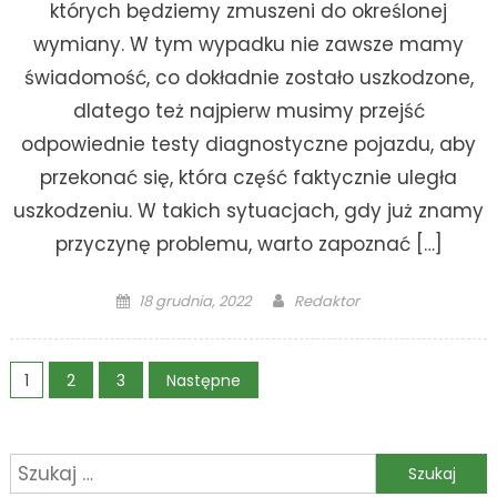
których będziemy zmuszeni do określonej
wymiany. W tym wypadku nie zawsze mamy
świadomość, co dokładnie zostało uszkodzone,
dlatego też najpierw musimy przejść
odpowiednie testy diagnostyczne pojazdu, aby
przekonać się, która część faktycznie uległa
uszkodzeniu. W takich sytuacjach, gdy już znamy
przyczynę problemu, warto zapoznać […]
Posted
Author
18 grudnia, 2022
Redaktor
on
Stronicowanie
1
2
3
Następne
wpisów
Szukaj: