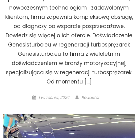
nowoczesnym technologiom i zadowolonym
klientom, firma zapewnia kompleksową obsługę,
od diagnozy po wsparcie posprzedażowe.
Dowiedz się więcej o ich ofercie. Doświadczenie
Genesisturbo.eu w regeneracji turbosprężarek
Genesisturbo.eu to firma z wieloletnim
doświadczeniem w branży motoryzacyjnej,
specjalizująca się w regeneracji turbosprężarek.
Od momentu […]
Posted
Author
1 września, 2024
Redaktor
on