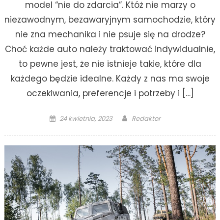
model “nie do zdarcia”. Któż nie marzy o
niezawodnym, bezawaryjnym samochodzie, który
nie zna mechanika i nie psuje się na drodze?
Choć każde auto należy traktować indywidualnie,
to pewne jest, że nie istnieje takie, które dla
każdego będzie idealne. Każdy z nas ma swoje
oczekiwania, preferencje i potrzeby i […]
Posted
Author
24 kwietnia, 2023
Redaktor
on