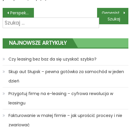
Nawigacja
Perspektywy i możliwości w sektorze nieruchomości wakacyjnych
Genesisturbo.eu – specjaliści od regeneracji turbosprężarek
Szukaj:
wpisu
NAJNOWSZE ARTYKUŁY
Czy leasing bez baz da się uzyskać szybko?
Skup aut Słupsk – pewna gotówka za samochód w jeden
dzień
Przygotuj firmę na e-leasing – cyfrowa rewolucja w
leasingu
Fakturowanie w małej firmie – jak uprościć procesy i nie
zwariować