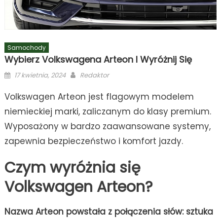
Samochody
Wybierz Volkswagena Arteon I Wyróżnij Się
Posted
Author
17 kwietnia, 2024
Redaktor
on
Volkswagen Arteon jest flagowym modelem
niemieckiej marki, zaliczanym do klasy premium.
Wyposażony w bardzo zaawansowane systemy,
zapewnia bezpieczeństwo i komfort jazdy.
Czym wyróżnia się
Volk
swa
gen Arteon?
Nazwa Arteon powstała z połączenia słów: sztuka