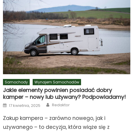
Samochody
Wynajem Samochodów
Jakie elementy powinien posiadać dobry
kamper – nowy lub używany? Podpowiadamy!
Author
Posted
Redaktor
17 kwietnia, 2025
on
Zakup kampera – zarówno nowego, jak i
używanego – to decyzja, która wiąże się z