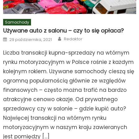
Samochody
Używane auto z salonu – czy to się opłaca?
Author
Posted
Redaktor
29 października, 2021
on
Liczba transakcji kupna-sprzedaży na wtórnym
rynku motoryzacyjnym w Polsce rośnie z każdym
kolejnym rokiem. Używane samochody cieszą się
ogromną popularnością głównie ze względów
finansowych – często można trafić na bardzo
atrakcyjne cenowo okazje. Od prywatnego
sprzedawcy czy w salonie – gdzie kupić auto?
Najwięcej transakcji na wtórnym rynku
motoryzacyjnym w naszym kraju zawieranych
jest pomiędzy […]