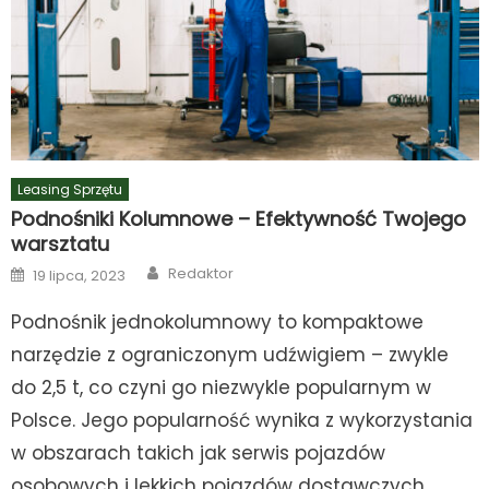
Leasing Sprzętu
Podnośniki Kolumnowe – Efektywność Twojego
warsztatu
Author
Posted
Redaktor
19 lipca, 2023
on
Podnośnik jednokolumnowy to kompaktowe
narzędzie z ograniczonym udźwigiem – zwykle
do 2,5 t, co czyni go niezwykle popularnym w
Polsce. Jego popularność wynika z wykorzystania
w obszarach takich jak serwis pojazdów
osobowych i lekkich pojazdów dostawczych.