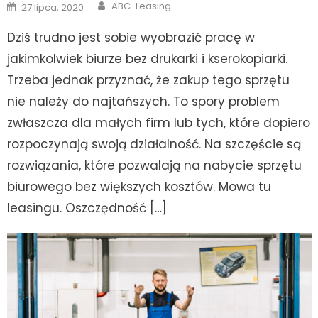
Author
Posted
ABC-Leasing
27 lipca, 2020
on
Dziś trudno jest sobie wyobrazić pracę w
jakimkolwiek biurze bez drukarki i kserokopiarki.
Trzeba jednak przyznać, że zakup tego sprzętu
nie należy do najtańszych. To spory problem
zwłaszcza dla małych firm lub tych, które dopiero
rozpoczynają swoją działalność. Na szczęście są
rozwiązania, które pozwalają na nabycie sprzętu
biurowego bez większych kosztów. Mowa tu
leasingu. Oszczędność […]