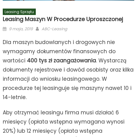
Leasing Sprzętu
Leasing Maszyn W Procedurze Uproszczonej
Posted
Author
9 maja, 2019
ABC-Leasing
on
Dla maszyn budowlanych i drogowych nie
wymagamy dokumentów finansowych do
wartości
400 tys zł zaangażowania
. Wystarczą
dokumenty rejestrowe i dowód osobisty oraz kilka
informacji do wniosku leasingowego. W
procedurze tej leasinguje się maszyny nawet 10 i
14-letnie.
Aby otrzymać leasingu firma musi działać 6
miesięcy (opłata wstępna wymagana wynosi
20%) lub 12 miesięcy (opłata wstępna