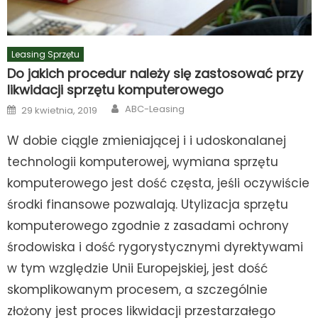
Leasing Sprzętu
Do jakich procedur należy się zastosować przy
likwidacji sprzętu komputerowego
Author
Posted
ABC-Leasing
29 kwietnia, 2019
on
W dobie ciągle zmieniającej i i udoskonalanej
technologii komputerowej, wymiana sprzętu
komputerowego jest dość częsta, jeśli oczywiście
środki finansowe pozwalają. Utylizacja sprzętu
komputerowego zgodnie z zasadami ochrony
środowiska i dość rygorystycznymi dyrektywami
w tym względzie Unii Europejskiej, jest dość
skomplikowanym procesem, a szczególnie
złożony jest proces likwidacji przestarzałego