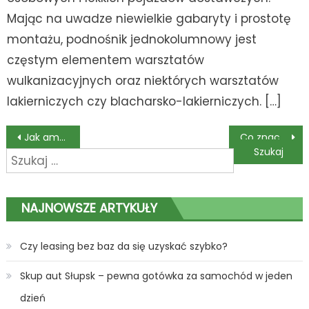
Mając na uwadze niewielkie gabaryty i prostotę
montażu, podnośnik jednokolumnowy jest
częstym elementem warsztatów
wulkanizacyjnych oraz niektórych warsztatów
lakierniczych czy blacharsko-lakierniczych. […]
Nawigacja
Jak amortyzować auto używane do celów mieszanych
Co znaczy „wziąć auto w leasing”?
Szukaj:
wpisu
NAJNOWSZE ARTYKUŁY
Czy leasing bez baz da się uzyskać szybko?
Skup aut Słupsk – pewna gotówka za samochód w jeden
dzień