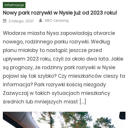
Informacje
Nowy park rozrywki w Nysie już od 2023 roku!
Author
Posted
ABC-Leasing
2 lutego, 2021
on
Włodarze miasta Nysa zapowiadają otwarcie
nowego, rodzinnego parku rozrywki. Według
planu miałoby to nastąpić jeszcze przed
upływem 2023 roku, czyli za około dwa lata. Jakie
są prognozy, że rodzinny park rozrywki w Nysie
pojawi się tak szybko? Czy mieszkańców cieszy ta
informacja? Park rozrywki kością niezgody
Zazwyczaj w takich sytuacjach mieszkańcy
średnich lub mniejszych miast […]