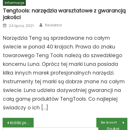
Informacje
Tengtools: narzędzia warsztatowe z gwarancją
jakości
Author
Posted
Redaktor
24 lipca, 2021
on
Narzędzia Teng są sprzedawane na całym
świecie w ponad 40 krajach. Prawa do znaku
towarowego Teng Tools należą do szwedzkiego
koncernu Luna. Oprócz tej marki Luna posiada
kilka innych marek profesjonalnych narzędzi.
Instrumenty tej marki są dobrze znane na całym
świecie. Luna udziela dożywotniej gwarancji na
całą gamę produktów TengTools. Co najlepiej
świadczy o ich […]
Nawigacja
Krótki przegląd najpopularniejszych ubezpieczeń komunikacyjnych
Ile kosztuje serwisowanie Volvo?