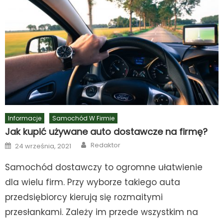
Informacje
Samochód W Firmie
Jak kupić używane auto dostawcze na firmę?
Author
Posted
Redaktor
24 września, 2021
on
Samochód dostawczy to ogromne ułatwienie
dla wielu firm. Przy wyborze takiego auta
przedsiębiorcy kierują się rozmaitymi
przesłankami. Zależy im przede wszystkim na