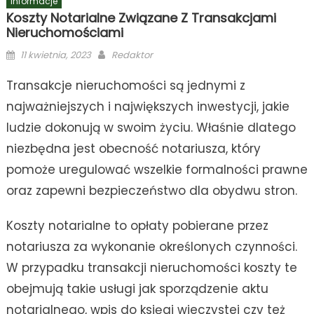
Informacje
Koszty Notarialne Związane Z Transakcjami
Nieruchomościami
Posted
Author
11 kwietnia, 2023
Redaktor
on
Transakcje nieruchomości są jednymi z
najważniejszych i największych inwestycji, jakie
ludzie dokonują w swoim życiu. Właśnie dlatego
niezbędna jest obecność notariusza, który
pomoże uregulować wszelkie formalności prawne
oraz zapewni bezpieczeństwo dla obydwu stron.
Koszty notarialne to opłaty pobierane przez
notariusza za wykonanie określonych czynności.
W przypadku transakcji nieruchomości koszty te
obejmują takie usługi jak sporządzenie aktu
notarialnego, wpis do księgi wieczystej czy też