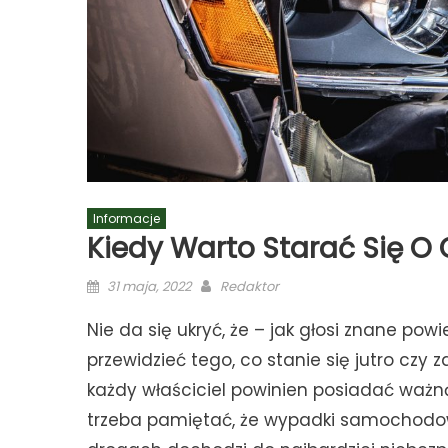
Informacje
Kiedy Warto Starać Się 
Posted
Author
31 maja, 2022
Redaktor
on
Nie da się ukryć, że – jak głosi znane pow
przewidzieć tego, co stanie się jutro czy
każdy właściciel powinien posiadać waż
trzeba pamiętać, że wypadki samochodow