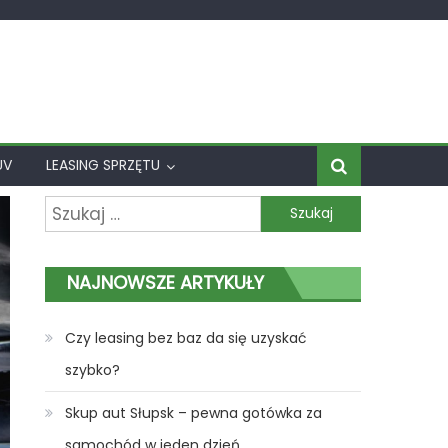
UV
LEASING SPRZĘTU
Szukaj:
NAJNOWSZE ARTYKUŁY
Czy leasing bez baz da się uzyskać
szybko?
Skup aut Słupsk – pewna gotówka za
samochód w jeden dzień