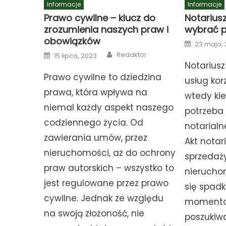
Informacje
Informacje
Prawo cywilne – klucz do
Notariusz
zrozumienia naszych praw i
wybrać p
obowiązków
Posted
23 maja,
on
Author
Posted
Redaktor
15 lipca, 2023
on
Notariusz 
Prawo cywilne to dziedzina
usług kor
prawa, która wpływa na
wtedy kie
niemal każdy aspekt naszego
potrzeba
codziennego życia. Od
notarialn
zawierania umów, przez
Akt notar
nieruchomości, aż do ochrony
sprzedaż
praw autorskich – wszystko to
nieruchom
jest regulowane przez prawo
się spadk
cywilne. Jednak ze względu
momenta
na swoją złożoność, nie
poszukiw