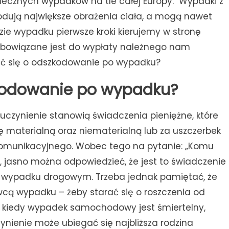
iecznych wypadków na tle całej Europy. Wypadki z
ują największe obrażenia ciała, a mogą nawet
azie wypadku pierwsze kroki kierujemy w stronę
obowiązane jest do wypłaty należnego nam
ać się o odszkodowanie po wypadku?
kodowanie po wypadku?
zynienie stanowią świadczenia pieniężne, które
 materialną oraz niematerialną lub za uszczerbek
omunikacyjnego. Wobec tego na pytanie: „Komu
 jasno można odpowiedzieć, że jest to świadczenie
ypadku drogowym. Trzeba jednak pamiętać, że
ą wypadku – żeby starać się o roszczenia od
, kiedy wypadek samochodowy jest śmiertelny,
ienie może ubiegać się najbliższa rodzina