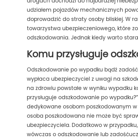
drogach dochodzi do najbardziej niebezp
udziałem pojazdów mechanicznych powod
doprowadzić do straty osoby bliskiej. W r
towarzystwa ubezpieczeniowego, które z
odszkodowania. Jednak kiedy warto star
Komu przysługuje odsz
Odszkodowanie po wypadku bądź zadośćuc
wypłaca ubezpieczyciel z uwagi na szkodę
na zdrowiu powstałe w wyniku wypadku k
przysługuje odszkodowanie po wypadku?”,
dedykowane osobom poszkodowanym w w
osoba poszkodowana nie może być sprawc
ubezpieczyciela. Dodatkowo w przypadku
wówczas o odszkodowanie lub zadośćuczyn