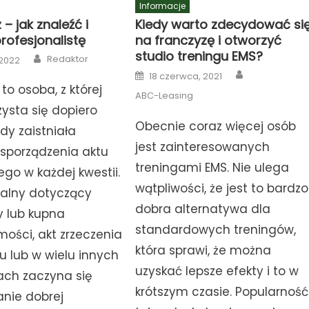
Informacje
 – jak znaleźć i
Kiedy warto zdecydować si
rofesjonalistę
na franczyzę i otworzyć
studio treningu EMS?
Author
Redaktor
 2022
Author
Posted
18 czerwca, 2021
on
to osoba, z której
ABC-Leasing
zysta się dopiero
Obecnie coraz więcej osób
dy zaistniała
jest zainteresowanych
 sporządzenia aktu
treningami EMS. Nie ulega
ego w każdej kwestii.
wątpliwości, że jest to bardzo
ialny dotyczący
dobra alternatywa dla
y lub kupna
standardowych treningów,
ości, akt zrzeczenia
która sprawi, że można
u lub w wielu innych
uzyskać lepsze efekty i to w
ch zaczyna się
krótszym czasie. Popularność
anie dobrej