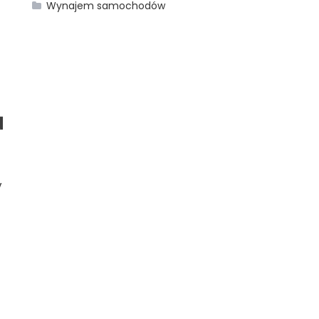
Wynajem samochodów
u
y