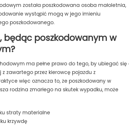
chodowym została poszkodowana osoba małoletnia,
odowanie wystąpić mogą w jego imieniu
niego poszkodowanego.
ć, będąc poszkodowanym w
ym?
dowym ma pełne prawo do tego, by ubiegać się 
jej z zawartego przez kierowcę pojazdu z
raktyce więc oznacza to, że poszkodowany w
sza rodzina zmarłego na skutek wypadku, może
u straty materialne
ku krzywdę