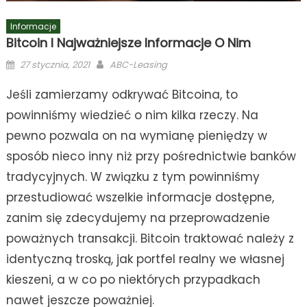
Informacje
Bitcoin I Najważniejsze Informacje O Nim
Posted
Author
27 stycznia, 2021
ABC-Leasing
on
Jeśli zamierzamy odkrywać Bitcoina, to
powinniśmy wiedzieć o nim kilka rzeczy. Na
pewno pozwala on na wymianę pieniędzy w
sposób nieco inny niż przy pośrednictwie banków
tradycyjnych. W związku z tym powinniśmy
przestudiować wszelkie informacje dostępne,
zanim się zdecydujemy na przeprowadzenie
poważnych transakcji. Bitcoin traktować należy z
identyczną troską, jak portfel realny we własnej
kieszeni, a w co po niektórych przypadkach
nawet jeszcze poważniej.