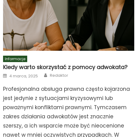
Informacje
Kiedy warto skorzystać z pomocy adwokata?
Author
Posted
Redaktor
4 marca, 2025
on
Profesjonalna obsługa prawna często kojarzona
jest jedynie z sytuacjami kryzysowymi lub
poważnymi konfliktami prawnymi. Tymczasem
zakres działania adwokatów jest znacznie
szerszy, a ich wsparcie może być nieocenione
nawet w mniej oczywistych przypadkach. W