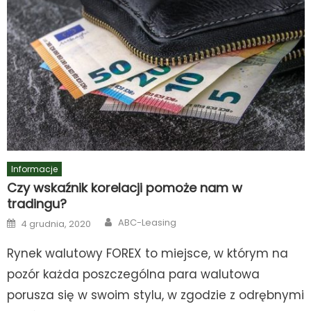
Informacje
Czy wskaźnik korelacji pomoże nam w
tradingu?
Author
Posted
ABC-Leasing
4 grudnia, 2020
on
Rynek walutowy FOREX to miejsce, w którym na
pozór każda poszczególna para walutowa
porusza się w swoim stylu, w zgodzie z odrębnymi