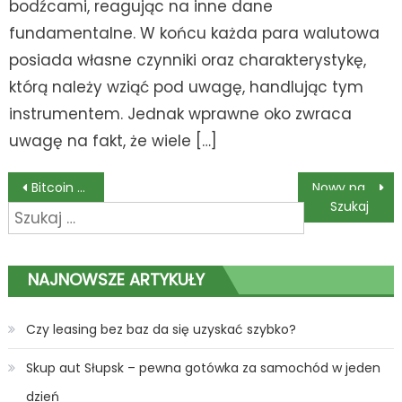
bodźcami, reagując na inne dane
fundamentalne. W końcu każda para walutowa
posiada własne czynniki oraz charakterystykę,
którą należy wziąć pod uwagę, handlując tym
instrumentem. Jednak wprawne oko zwraca
uwagę na fakt, że wiele […]
Nawigacja
Bitcoin – co należy o nim wiedzieć?
Nowy park rozrywki w Nysie już od 2023 roku!
Szukaj:
wpisu
NAJNOWSZE ARTYKUŁY
Czy leasing bez baz da się uzyskać szybko?
Skup aut Słupsk – pewna gotówka za samochód w jeden
dzień