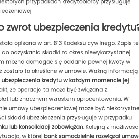
iektórych przypadkach kredytobiorcy przysługuje
ieczeniowej.
o zwrot ubezpieczenia kredytu
ostała opisana w art. 813 Kodeksu cywilnego. Zapis t
 do odzyskania składki za okres niewykorzystanej
 tym można domagać się oddania pewnej kwoty w
niż zostało to określone w umowie. Ważną informacją
ubezpieczenia kredytu w każdym momencie jej
akt, że operacja ta może być związana z
płat lub znacznym wzrostem oprocentowania. W
anie umowy ubezpieczeniowej może być niekorzystn
ci składki ubezpieczenia przysługuje w przypadku
ku lub konsolidacji zobowiązań
. Kolejną z możliwości
ytuacja, w której
bank samodzielnie rozwiązał umow