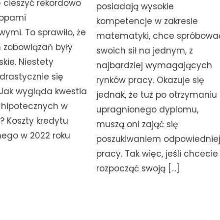
ę cieszyć rekordowo
posiadają wysokie
topami
kompetencje w zakresie
ymi. To sprawiło, że
matematyki, chce spróbowa
h zobowiązań były
swoich sił na jednym, z
skie. Niestety
najbardziej wymagających
drastycznie się
rynków pracy. Okazuje się
 Jak wygląda kwestia
jednak, że tuż po otrzymaniu
 hipotecznych w
upragnionego dyplomu,
? Koszty kredytu
muszą oni zająć się
nego w 2022 roku
poszukiwaniem odpowiednie
pracy. Tak więc, jeśli chcecie
rozpocząć swoją […]