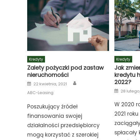
Kredyty
Kredyty
Zalety pożyczki pod zastaw
Jak zmien
nieruchomości
kredytu 
2022?
Author
Posted
22 kwietnia, 2021
on
Posted
28 lutego
ABC-Leasing
on
W 2020 ro
Poszukujący źródeł
2021 roku
finansowania swojej
zaciągały,
działalności przedsiębiorcy
spłacały 
mogą korzystać z szerokiej