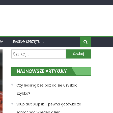
UV
LEASING SPRZĘTU
Szukaj:
NAJNOWSZE ARTYKUŁY
Czy leasing bez baz da się uzyskać
szybko?
Skup aut Słupsk – pewna gotówka za
samochód w jeden dzień