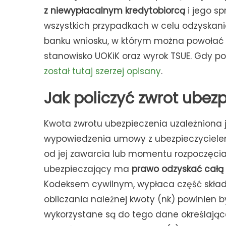
z niewypłacalnym kredytobiorcą
i jego s
wszystkich przypadkach w celu odzyskania
banku wniosku, w którym można powołać s
stanowisko UOKiK oraz wyrok TSUE. Gdy po
został tutaj szerzej opisany
.
Jak policzyć zwrot ubez
Kwota zwrotu ubezpieczenia uzależniona j
wypowiedzenia umowy z ubezpieczycielem
od jej zawarcia lub momentu rozpoczęci
ubezpieczający ma
prawo odzyskać całą 
Kodeksem cywilnym, wypłaca część składk
obliczania należnej kwoty (nk) powinien
wykorzystane są do tego dane określające