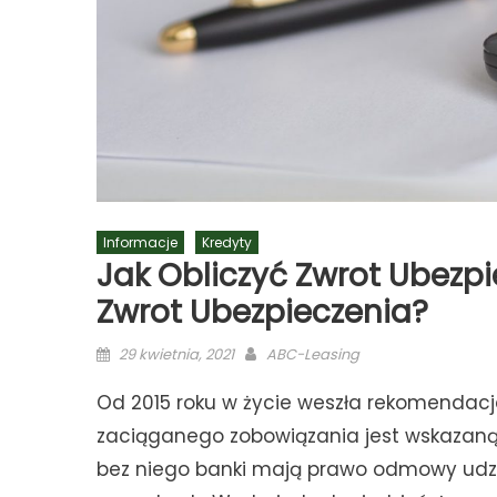
Informacje
Kredyty
Jak Obliczyć Zwrot Ubezpi
Zwrot Ubezpieczenia?
Posted
Author
29 kwietnia, 2021
ABC-Leasing
on
Od 2015 roku w życie weszła rekomendacja 
zaciąganego zobowiązania jest wskazaną
bez niego banki mają prawo odmowy udzie