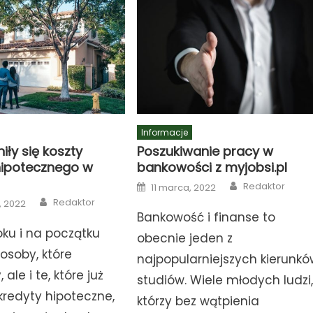
Informacje
iły się koszty
Poszukiwanie pracy w
hipotecznego w
bankowości z myjobsi.pl
Author
Posted
Redaktor
11 marca, 2022
on
Author
Redaktor
, 2022
Bankowość i finanse to
ku i na początku
obecnie jeden z
 osoby, które
najpopularniejszych kierunk
 ale i te, które już
studiów. Wiele młodych ludzi
kredyty hipoteczne,
którzy bez wątpienia