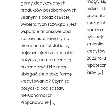
mogły si
gamy dedykowanych
niskimi s
produktów pozabankowych.
procentow
Jednym z coraz częściej
koszty ic
wybieranych rozwiązań jest
bardzo ni
wsparcie finansowe pod
sytuacja 
zastaw ustanowiony na
zmieniła.
nieruchomości. Jakie są
kredytów
najważniejsze zalety takiej
2022 roku
pożyczki, na co można ją
hipotecz
przeznaczyć i kto może
Żeby […]
ubiegać się o taką formę
kredytowania? Czym są
pożyczka pod zastaw
nieruchomości?
Proponowane […]