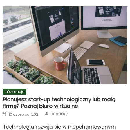
Informacje
Planujesz start-up technologiczny lub małą
firmę? Poznaj biuro wirtualne
Author
Posted
Redaktor
10 czerwca, 2021
on
Technologia rozwija się w niepohamowanym