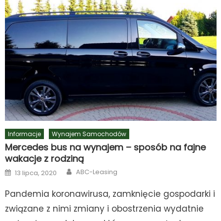
Informacje
Wynajem Samochodów
Mercedes bus na wynajem – sposób na fajne
wakacje z rodziną
Author
Posted
ABC-Leasing
13 lipca, 2020
on
Pandemia koronawirusa, zamknięcie gospodarki i
związane z nimi zmiany i obostrzenia wydatnie