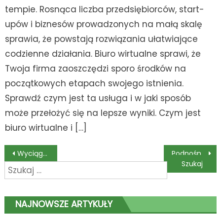
tempie. Rosnąca liczba przedsiębiorców, start-
upów i biznesów prowadzonych na małą skalę
sprawia, że powstają rozwiązania ułatwiające
codzienne działania. Biuro wirtualne sprawi, że
Twoja firma zaoszczędzi sporo środków na
początkowych etapach swojego istnienia.
Sprawdź czym jest ta usługa i w jaki sposób
może przełożyć się na lepsze wyniki. Czym jest
biuro wirtualne i […]
Nawigacja
Wyciągarki samochodowe – niezbędne na offroad
Podnośniki koszowe Skyjack – czym się wyróżniają?
Szukaj:
wpisu
NAJNOWSZE ARTYKUŁY