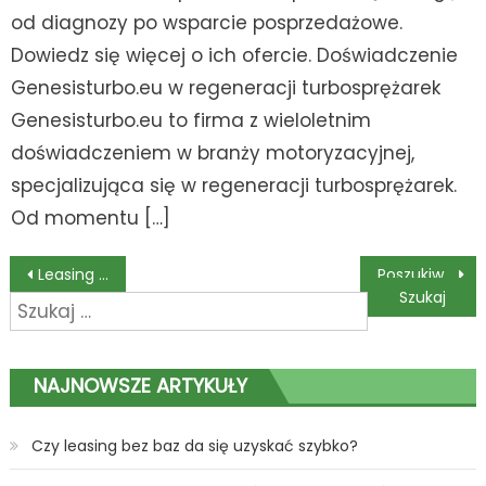
od diagnozy po wsparcie posprzedażowe.
Dowiedz się więcej o ich ofercie. Doświadczenie
Genesisturbo.eu w regeneracji turbosprężarek
Genesisturbo.eu to firma z wieloletnim
doświadczeniem w branży motoryzacyjnej,
specjalizująca się w regeneracji turbosprężarek.
Od momentu […]
Nawigacja
Leasing samochodu – co warto wiedzieć?
Poszukiwanie pracy w bankowości z myjobsi.pl
Szukaj:
wpisu
NAJNOWSZE ARTYKUŁY
Czy leasing bez baz da się uzyskać szybko?