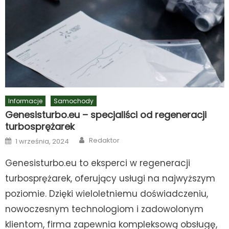
Informacje
Samochody
Genesisturbo.eu – specjaliści od regeneracji
turbosprężarek
Author
Posted
Redaktor
1 września, 2024
on
Genesisturbo.eu to eksperci w regeneracji
turbosprężarek, oferujący usługi na najwyższym
poziomie. Dzięki wieloletniemu doświadczeniu,
nowoczesnym technologiom i zadowolonym
klientom, firma zapewnia kompleksową obsługę,