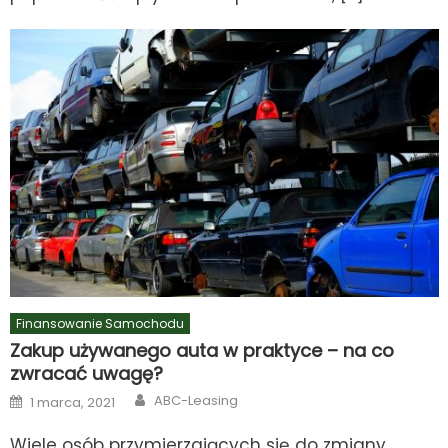
Finansowanie Samochodu
Zakup używanego auta w praktyce – na co
zwracać uwagę?
Author
Posted
ABC-Leasing
1 marca, 2021
on
Wiele osób przymierzających się do zmiany