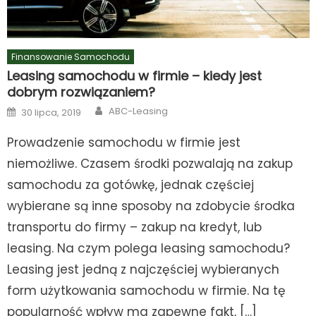
Finansowanie Samochodu
Leasing samochodu w firmie – kiedy jest
dobrym rozwiązaniem?
Author
Posted
ABC-Leasing
30 lipca, 2019
on
Prowadzenie samochodu w firmie jest
niemożliwe. Czasem środki pozwalają na zakup
samochodu za gotówkę, jednak częściej
wybierane są inne sposoby na zdobycie środka
transportu do firmy – zakup na kredyt, lub
leasing. Na czym polega leasing samochodu?
Leasing jest jedną z najczęściej wybieranych
form użytkowania samochodu w firmie. Na tę
popularność wpływ ma zapewne fakt, […]