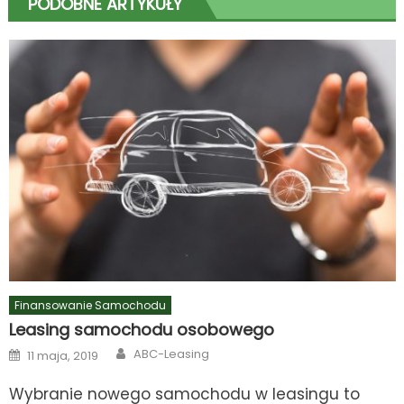
PODOBNE ARTYKUŁY
Finansowanie Samochodu
Leasing samochodu osobowego
Author
Posted
ABC-Leasing
11 maja, 2019
on
Wybranie nowego samochodu w leasingu to