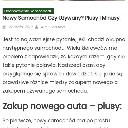
Finansowanie Samochodu
Nowy Samochód Czy Używany? Plusy I Minusy.
Posted
Author
27 maja, 2019
ABC-Leasing
on
Jest to najważniejsze pytanie, jeśli chodzi o kupno
następnego samochodu. Wielu kierowców ma
problem z odpowiedzią za każdym razem, gdy się
takie pytanie pojawia. Nadszedł czas, aby
przyglądnąć się sprawie i dowiedzieć się, jakie są
prawdziwe różnice między zakupem nowego a
zakupem używanego samochodu.
Zakup nowego auta – plusy:
Po pierwsze, nowy samochód ma po prostu