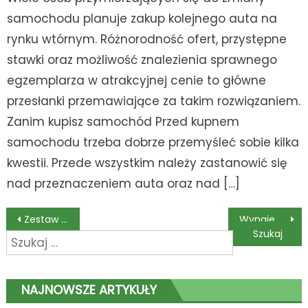
samochodu planuje zakup kolejnego auta na
rynku wtórnym. Różnorodność ofert, przystępne
stawki oraz możliwość znalezienia sprawnego
egzemplarza w atrakcyjnej cenie to główne
przesłanki przemawiające za takim rozwiązaniem.
Zanim kupisz samochód Przed kupnem
samochodu trzeba dobrze przemyśleć sobie kilka
kwestii. Przede wszystkim należy zastanowić się
nad przeznaczeniem auta oraz nad […]
Nawigacja
Zestaw ratunkowy w samochodzie
Wynajem samochodu dla firmy
Szukaj:
wpisu
NAJNOWSZE ARTYKUŁY