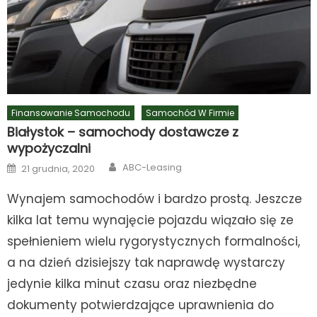
Finansowanie Samochodu
Samochód W Firmie
Białystok – samochody dostawcze z
wypożyczalni
Author
Posted
ABC-Leasing
21 grudnia, 2020
on
Wynajem samochodów i bardzo prostą. Jeszcze
kilka lat temu wynajęcie pojazdu wiązało się ze
spełnieniem wielu rygorystycznych formalności,
a na dzień dzisiejszy tak naprawdę wystarczy
jedynie kilka minut czasu oraz niezbędne
dokumenty potwierdzające uprawnienia do