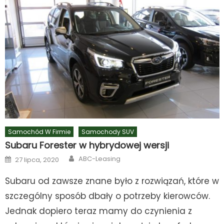
Samochód W Firmie
Samochody SUV
Subaru Forester w hybrydowej wersji
Author
Posted
ABC-Leasing
27 lipca, 2020
on
Subaru od zawsze znane było z rozwiązań, które w
szczególny sposób dbały o potrzeby kierowców.
Jednak dopiero teraz mamy do czynienia z