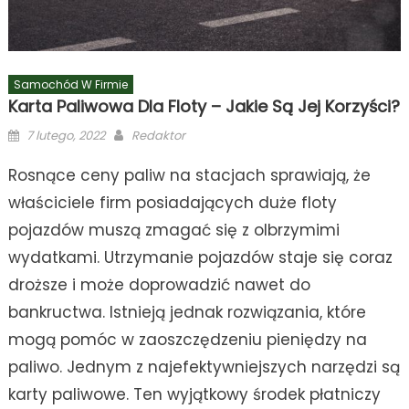
Samochód W Firmie
Karta Paliwowa Dla Floty – Jakie Są Jej Korzyści?
Posted
Author
7 lutego, 2022
Redaktor
on
Rosnące ceny paliw na stacjach sprawiają, że
właściciele firm posiadających duże floty
pojazdów muszą zmagać się z olbrzymimi
wydatkami. Utrzymanie pojazdów staje się coraz
droższe i może doprowadzić nawet do
bankructwa. Istnieją jednak rozwiązania, które
mogą pomóc w zaoszczędzeniu pieniędzy na
paliwo. Jednym z najefektywniejszych narzędzi są
karty paliwowe. Ten wyjątkowy środek płatniczy