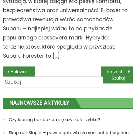
sytuacją, w której osiągnięto pełnię komfortu,
bezpieczeństwa oraz uniwersalności. E-boxer to
prawdziwa rewolucja wśród samochodów
Subaru – najlepiej widać to na przykładzie
popularnego crossovera marki. Hybryda:
teraźniejszość, która spogląda w przyszłość
Subaru Forester to […]
Nawigacja
Holowanie pojazdów
Jak zostać kierowcą Bolta?
Szukaj:
wpisu
NAJNOWSZE ARTYKUŁY
Czy leasing bez baz da się uzyskać szybko?
Skup aut Słupsk – pewna gotówka za samochód w jeden