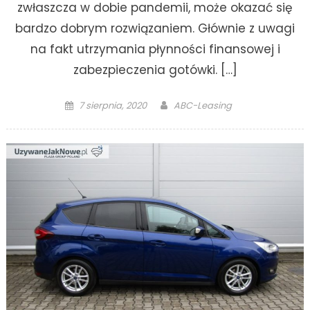
zwłaszcza w dobie pandemii, może okazać się
bardzo dobrym rozwiązaniem. Głównie z uwagi
na fakt utrzymania płynności finansowej i
zabezpieczenia gotówki. […]
Posted
Author
7 sierpnia, 2020
ABC-Leasing
on