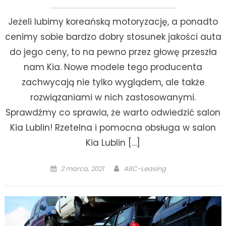
Jeżeli lubimy koreańską motoryzację, a ponadto
cenimy sobie bardzo dobry stosunek jakości auta
do jego ceny, to na pewno przez głowę przeszła
nam Kia. Nowe modele tego producenta
zachwycają nie tylko wyglądem, ale także
rozwiązaniami w nich zastosowanymi.
Sprawdźmy co sprawia, że warto odwiedzić salon
Kia Lublin! Rzetelna i pomocna obsługa w salon
Kia Lublin […]
Posted
Author
2 marca, 2021
ABC-Leasing
on