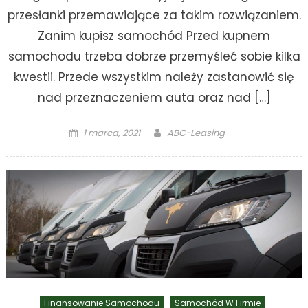
przesłanki przemawiające za takim rozwiązaniem.
Zanim kupisz samochód Przed kupnem
samochodu trzeba dobrze przemyśleć sobie kilka
kwestii. Przede wszystkim należy zastanowić się
nad przeznaczeniem auta oraz nad […]
Posted
Author
1 marca, 2021
ABC-Leasing
on
Finansowanie Samochodu
Samochód W Firmie