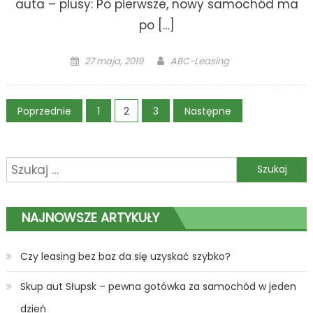
auta – plusy: Po pierwsze, nowy samochód ma
po […]
Posted
Author
27 maja, 2019
ABC-Leasing
on
Stronicowanie
Poprzednie
1
2
3
Następne
wpisów
Szukaj:
NAJNOWSZE ARTYKUŁY
Czy leasing bez baz da się uzyskać szybko?
Skup aut Słupsk – pewna gotówka za samochód w jeden
dzień