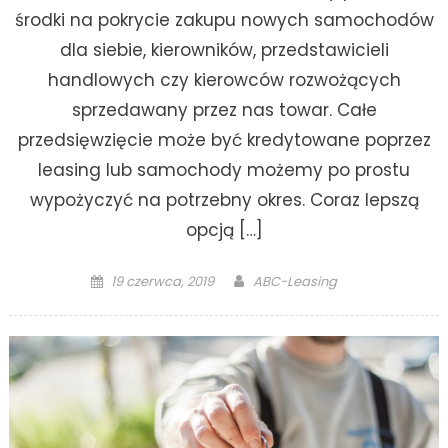
środki na pokrycie zakupu nowych samochodów
dla siebie, kierowników, przedstawicieli
handlowych czy kierowców rozwożących
sprzedawany przez nas towar. Całe
przedsięwzięcie może być kredytowane poprzez
leasing lub samochody możemy po prostu
wypożyczyć na potrzebny okres. Coraz lepszą
opcją […]
Posted
Author
19 czerwca, 2019
ABC-Leasing
on