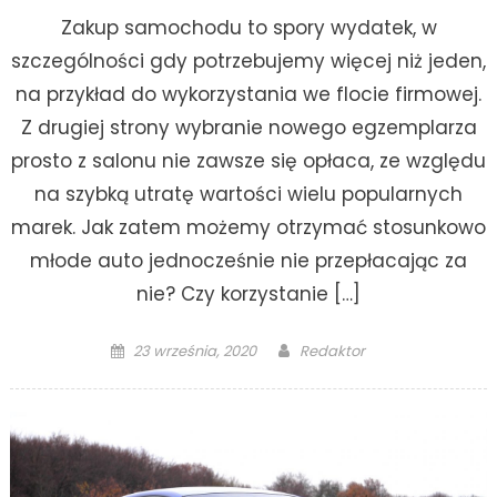
Zakup samochodu to spory wydatek, w
szczególności gdy potrzebujemy więcej niż jeden,
na przykład do wykorzystania we flocie firmowej.
Z drugiej strony wybranie nowego egzemplarza
prosto z salonu nie zawsze się opłaca, ze względu
na szybką utratę wartości wielu popularnych
marek. Jak zatem możemy otrzymać stosunkowo
młode auto jednocześnie nie przepłacając za
nie? Czy korzystanie […]
Posted
Author
23 września, 2020
Redaktor
on