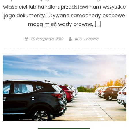
właściciel lub handlarz przedstawi nam wszystkie
jego dokumenty. Używane samochody osobowe
mogą mieć wady prawne, […]
Posted
Author
29 listopada, 2019
ABC-Leasing
on