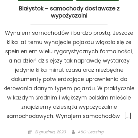
Białystok – samochody dostawcze z
wypożyczalni
Wynajem samochodów i bardzo prostą. Jeszcze
kilka lat temu wynajęcie pojazdu wiązało się ze
spełnieniem wielu rygorystycznych formalności,
a na dzień dzisiejszy tak naprawdę wystarczy
jedynie kilka minut czasu oraz niezbędne
dokumenty potwierdzające uprawnienia do
kierowania danym typem pojazdu. W praktycznie
w każdym średnim i większym polskim mieście
znajdziemy dziesiątki wypożyczalnie
samochodowych. Wynajem samochodów i […]
Posted
Author
21 grudnia, 2020
ABC-Leasing
on