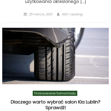
użytkowania określonego […]
Posted
Author
25 marca, 2021
ABC-Leasing
on
Finansowanie Samochodu
Dlaczego warto wybrać salon Kia Lublin?
Sprawdź!