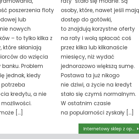
gramowania,
raty” stało się modne. Są
ść poszerzenia floty
osoby, które, nawet jeśli maj
dowej lub
dostęp do gotówki,
enie nowych
to znajdują korzystne oferty
ów – to tylko kilka z
na raty i wolą spłacać coś
które skłaniają
przez kilka lub kilkanaście
iorców do wzięcia
miesięcy, niż wydać
w banku. Problem
jednorazowo większą sumę.
ię jednak, kiedy
Postawa ta już nikogo
e potrzeba
nie dziwi, a życie na kredyt
cia kredytu, a nie
stało się czymś normalnym.
 możliwości.
W ostatnim czasie
 może […]
na popularności zyskały […]
Internetowy sklep z oponami- zadbaj o swój samochód na wiosnę