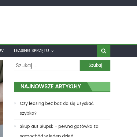
UV
LEASING SPRZĘTU
Szukaj:
NAJNOWSZE ARTYKUŁY
Czy leasing bez baz da się uzyskać
szybko?
Skup aut Słupsk – pewna gotówka za
samochód w jeden dzień