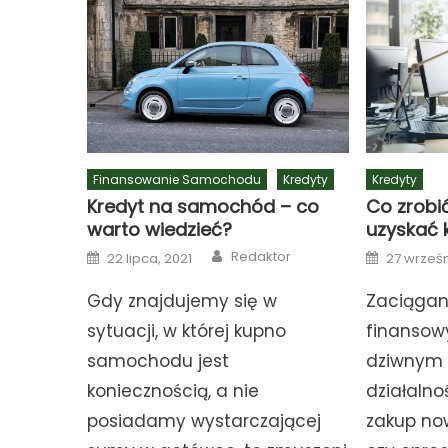
Finansowanie Samochodu
Kredyty
Kredyty
Kredyt na samochód – co
Co zrobi
warto wiedzieć?
uzyskać 
Author
Posted
Posted
Redaktor
22 lipca, 2021
27 wrześn
on
on
Gdy znajdujemy się w
Zaciągan
sytuacji, w której kupno
finansowy
samochodu jest
dziwnym 
koniecznością, a nie
działalno
posiadamy wystarczającej
zakup no