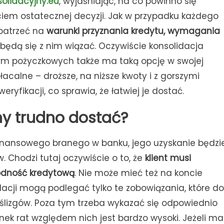
solidacyjny.eu
, wyjaśniając, na co powinno się
iem ostatecznej decyzji. Jak w przypadku każdego
patrzeć na
warunki przyznania kredytu, wymagania
e będą się z nim wiązać. Oczywiście konsolidacja
firm pożyczkowych także ma taką opcję w swojej
łacalne – droższe, na niższe kwoty i z gorszymi
ryfikacji, co sprawia, że łatwiej je dostać.
ny trudno dostać?
inansowego branego w banku, jego uzyskanie będzi
 Chodzi tutaj oczywiście o to, że
klient musi
odność kredytową
. Nie może mieć też na koncie
acji mogą podlegać tylko te zobowiązania, które do
oślizgów. Poza tym trzeba wykazać się odpowiednio
nek rat względem nich jest bardzo wysoki. Jeżeli ma