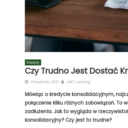
Kredyty
Czy Trudno Jest Dostać K
Posted
Author
9 kwietnia, 2021
ABC-Leasing
on
Mówiąc o kredycie konsolidacyjnym, najczę
połączenie kilku różnych zobowiązań. To 
zadłużenia. Jak to wygląda w rzeczywistoś
konsolidacyjny? Czy jest to trudne?