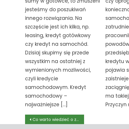
sumy w gotówce, to zmuszeni
czy opro
jesteśmy do poszukiwań
konieczno
innego rozwiązania. Na
samocho
szczęście jest ich kilka, np.
zatrudni
leasing, kredyt gotówkowy
pracownik
czy kredyt na samochód.
powodów, 
Dzisiaj skupimy się przede
przedsięb
wszystkim na ostatniej z
kredytu 
wymienionych możliwości,
pojawia s
czyli kredycie
zaistniej
samochodowym. Kredyt
zaciągnię
samochodowy –
ma takiej
najważniejsze […]
Przyczyn
Nawigacja
Co warto wiedzieć o zabudowie busa?