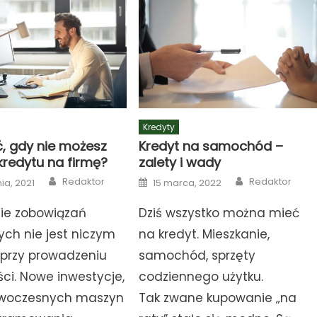
Kredyty
ć, gdy nie możesz
Kredyt na samochód –
kredytu na firmę?
zalety i wady
Author
Author
Posted
Redaktor
Redaktor
ia, 2021
15 marca, 2022
on
ie zobowiązań
Dziś wszystko można mieć
ch nie jest niczym
na kredyt. Mieszkanie,
przy prowadzeniu
samochód, sprzęty
ści. Nowe inwestycje,
codziennego użytku.
woczesnych maszyn
Tak zwane kupowanie „na