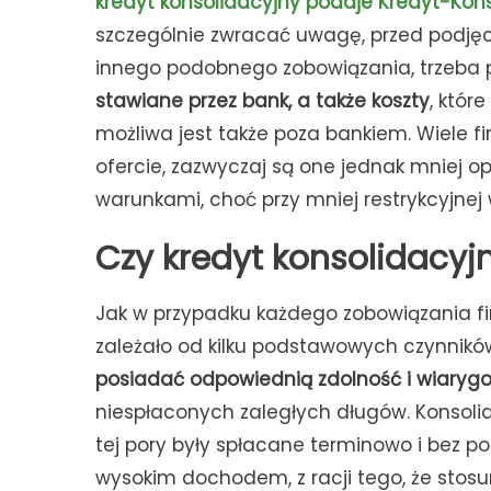
kredyt konsolidacyjny podaje Kredyt-Kon
szczególnie zwracać uwagę, przed podjęc
innego podobnego zobowiązania, trzeba 
stawiane przez bank, a także koszty
, któr
możliwa jest także poza bankiem. Wiele 
ofercie, zazwyczaj są one jednak mniej op
warunkami, choć przy mniej restrykcyjnej we
Czy kredyt konsolidacyj
Jak w przypadku każdego zobowiązania f
zależało od kilku podstawowych czynników.
posiadać odpowiednią zdolność i wiaryg
niespłaconych zaległych długów. Konsolid
tej pory były spłacane terminowo i bez p
wysokim dochodem, z racji tego, że stosu