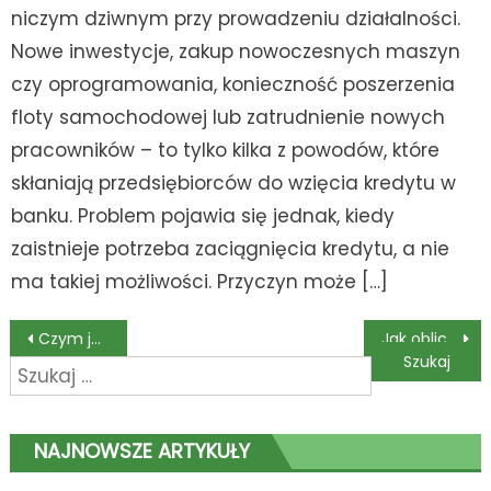
niczym dziwnym przy prowadzeniu działalności.
Nowe inwestycje, zakup nowoczesnych maszyn
czy oprogramowania, konieczność poszerzenia
floty samochodowej lub zatrudnienie nowych
pracowników – to tylko kilka z powodów, które
skłaniają przedsiębiorców do wzięcia kredytu w
banku. Problem pojawia się jednak, kiedy
zaistnieje potrzeba zaciągnięcia kredytu, a nie
ma takiej możliwości. Przyczyn może […]
Nawigacja
Czym jest Smart Kid Belt?
Jak obliczyć ratę kredytu hipotecznego?
Szukaj:
wpisu
NAJNOWSZE ARTYKUŁY