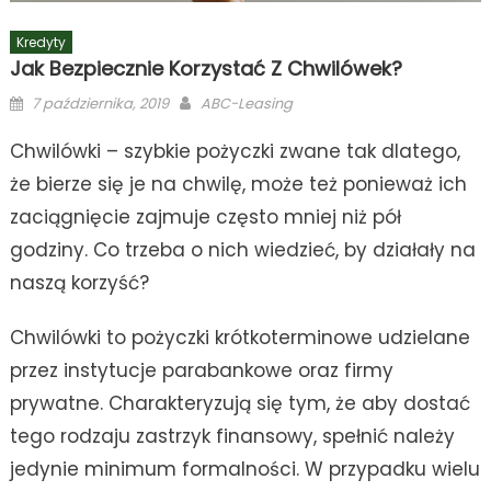
Kredyty
Jak Bezpiecznie Korzystać Z Chwilówek?
Posted
Author
7 października, 2019
ABC-Leasing
on
Chwilówki – szybkie pożyczki zwane tak dlatego,
że bierze się je na chwilę, może też ponieważ ich
zaciągnięcie zajmuje często mniej niż pół
godziny. Co trzeba o nich wiedzieć, by działały na
naszą korzyść?
Chwilówki to pożyczki krótkoterminowe udzielane
przez instytucje parabankowe oraz firmy
prywatne. Charakteryzują się tym, że aby dostać
tego rodzaju zastrzyk finansowy, spełnić należy
jedynie minimum formalności. W przypadku wielu