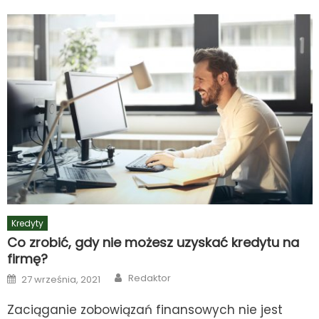
Kredyty
Co zrobić, gdy nie możesz uzyskać kredytu na
firmę?
Author
Posted
Redaktor
27 września, 2021
on
Zaciąganie zobowiązań finansowych nie jest