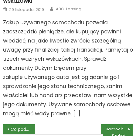
wskazówki
Author
Posted
ABC-Leasing
29 listopada, 2019
on
Zakup używanego samochodu pozwala
zaoszczędzić pieniądze, ale kupujący powinni
wiedzieć, na jakie kwestie zwrócić szczególną
uwagę przy finalizacji takiej transakcji. Pamiętaj o
trzech ważnych wskazówkach. Sprawdź
dokumenty Dużym błędem przy
zakupie używanego auta jest oglądanie go i
sprawdzanie jego stanu technicznego, zanim
właściciel lub handlarz przedstawi nam wszystkie
jego dokumenty. Używane samochody osobowe
mogą mieć wady prawne, […]
Nawigacja
Co podpowie księgowa gdy bierzesz leasing na auto, sprzęt?
Samochód dla młodego kierowcy – jak wybrać odpowiedni pojazd?