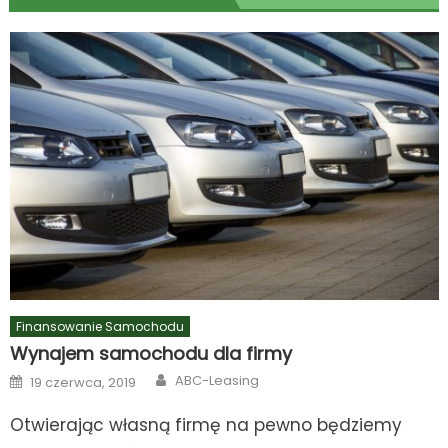
Finansowanie Samochodu
Wynajem samochodu dla firmy
Author
Posted
ABC-Leasing
19 czerwca, 2019
on
Otwierając własną firmę na pewno będziemy