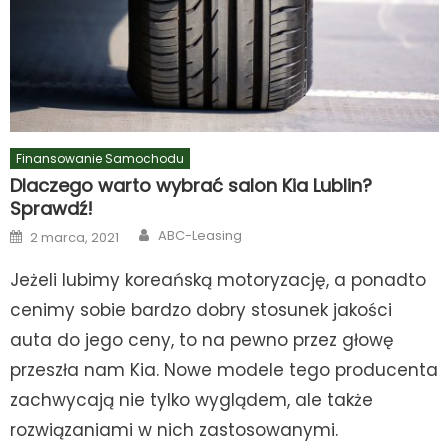
Finansowanie Samochodu
Dlaczego warto wybrać salon Kia Lublin?
Sprawdź!
Author
Posted
ABC-Leasing
2 marca, 2021
on
Jeżeli lubimy koreańską motoryzację, a ponadto
cenimy sobie bardzo dobry stosunek jakości
auta do jego ceny, to na pewno przez głowę
przeszła nam Kia. Nowe modele tego producenta
zachwycają nie tylko wyglądem, ale także
rozwiązaniami w nich zastosowanymi.