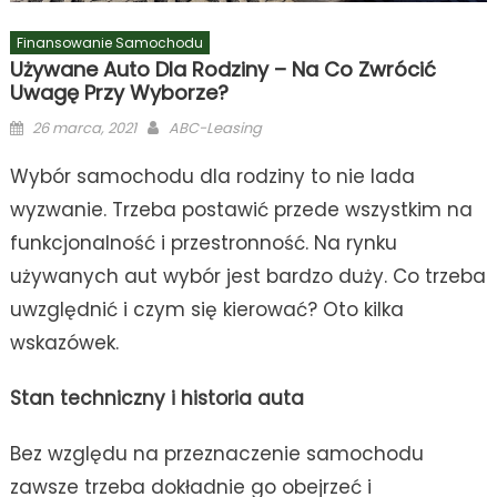
Finansowanie Samochodu
Używane Auto Dla Rodziny – Na Co Zwrócić
Uwagę Przy Wyborze?
Posted
Author
26 marca, 2021
ABC-Leasing
on
Wybór samochodu dla rodziny to nie lada
wyzwanie. Trzeba postawić przede wszystkim na
funkcjonalność i przestronność. Na rynku
używanych aut wybór jest bardzo duży. Co trzeba
uwzględnić i czym się kierować? Oto kilka
wskazówek.
Stan techniczny i historia auta
Bez względu na przeznaczenie samochodu
zawsze trzeba dokładnie go obejrzeć i