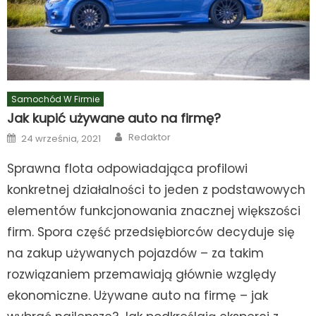
Samochód W Firmie
Jak kupić używane auto na firmę?
Author
Posted
Redaktor
24 września, 2021
on
Sprawna flota odpowiadająca profilowi
konkretnej działalności to jeden z podstawowych
elementów funkcjonowania znacznej większości
firm. Spora część przedsiębiorców decyduje się
na zakup używanych pojazdów – za takim
rozwiązaniem przemawiają głównie względy
ekonomiczne. Używane auto na firmę – jak