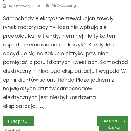
Author
Posted
ABC-Leasing
14 czerwca, 2021
on
Samochody elektryczne zrewolucjonizowały
rynek motoryzacyjny. Idealnie wpisują się
proekologiczne trendy, niemniej nie tylko ten
aspekt przemawia na ich korzyść. Każdy, kto
decyduje się na zakup elektryka, powinien
pamiętać o paru istotnych kwestiach. Samochód
elektryczny – niedroga eksploatacja i wygoda W
opinii klientów salonu Honda Plaza jednym z
największych atutów samochodów
elektrycznych jest niezbyt kosztowna
eksploatacja. […]
Nawigacja
Jak przechowywać akta osobowe pracowników w zgodzie z przepisami?
Leasing drukarek i kserokopiarek – dlaczego warto?
Szukaj: