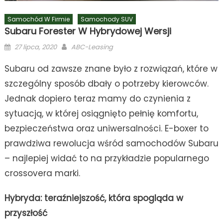
Samochód W Firmie
Samochody SUV
Subaru Forester W Hybrydowej Wersji
Posted
Author
27 lipca, 2020
ABC-Leasing
on
Subaru od zawsze znane było z rozwiązań, które w
szczególny sposób dbały o potrzeby kierowców.
Jednak dopiero teraz mamy do czynienia z
sytuacją, w której osiągnięto pełnię komfortu,
bezpieczeństwa oraz uniwersalności. E-boxer to
prawdziwa rewolucja wśród samochodów Subaru
– najlepiej widać to na przykładzie popularnego
crossovera marki.
Hybryda: teraźniejszość, która spogląda w
przyszłość