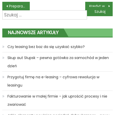
Nawigacja
Preparaty do ochrony karoserii przed rdzą
Kredyt w banku samochodowym
Szukaj:
wpisu
NAJNOWSZE ARTYKUŁY
Czy leasing bez baz da się uzyskać szybko?
Skup aut Słupsk – pewna gotówka za samochód w jeden
dzień
Przygotuj firmę na e-leasing – cyfrowa rewolucja w
leasingu
Fakturowanie w małej firmie – jak uprościć procesy i nie
zwariować