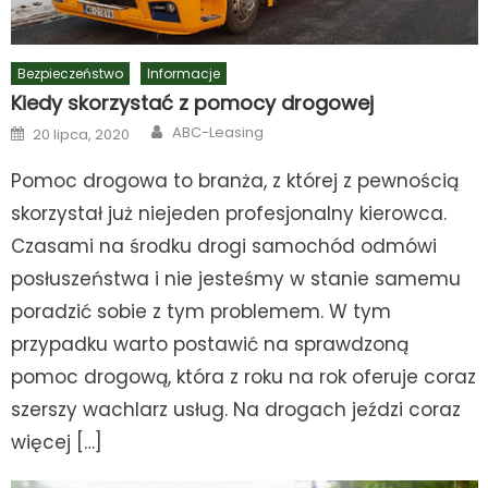
Bezpieczeństwo
Informacje
Kiedy skorzystać z pomocy drogowej
Author
Posted
ABC-Leasing
20 lipca, 2020
on
Pomoc drogowa to branża, z której z pewnością
skorzystał już niejeden profesjonalny kierowca.
Czasami na środku drogi samochód odmówi
posłuszeństwa i nie jesteśmy w stanie samemu
poradzić sobie z tym problemem. W tym
przypadku warto postawić na sprawdzoną
pomoc drogową, która z roku na rok oferuje coraz
szerszy wachlarz usług. Na drogach jeździ coraz
więcej […]