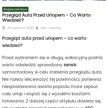
Bezpieczeństwo
Przegląd Auta Przed Urlopem – Co Warto
Wiedzieć?
Posted
Author
29 czerwca, 2020
ABC-Leasing
on
Przegląd auta przed urlopem – co warto
wiedzieć?
Przed wybraniem się w długą, wakacyjną podróż
warto odwiedzić sprawdzony
serwis
samochodowy w celu zrobienia przeglądu auta.
Nie należy lekceważyć tej powinności, ponieważ
niespodziewana awaria pojazdu może zepsuć
cały urlop i wiązać się z wysokimi kosztami
holowania. Z dalszej części artykułu dowiesz się,