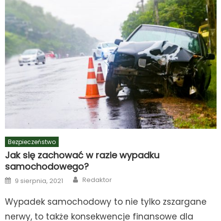
Bezpieczeństwo
Jak się zachować w razie wypadku
samochodowego?
Author
Posted
Redaktor
9 sierpnia, 2021
on
Wypadek samochodowy to nie tylko zszargane
nerwy, to także konsekwencje finansowe dla