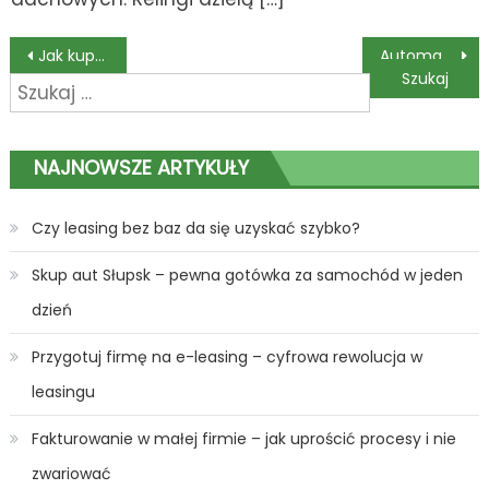
Nawigacja
Jak kupować samochody używane – 3 ważne wskazówki
Automatyczna wygoda, wynajem samochodów z automatyczną skrzynią biegów
Szukaj:
wpisu
NAJNOWSZE ARTYKUŁY
Czy leasing bez baz da się uzyskać szybko?
Skup aut Słupsk – pewna gotówka za samochód w jeden
dzień
Przygotuj firmę na e-leasing – cyfrowa rewolucja w
leasingu
Fakturowanie w małej firmie – jak uprościć procesy i nie
zwariować