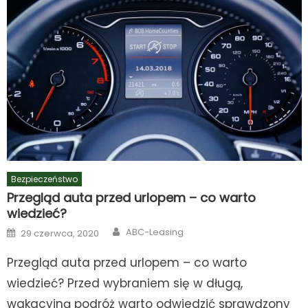
Bezpieczeństwo
Przegląd auta przed urlopem – co warto
wiedzieć?
Author
Posted
ABC-Leasing
29 czerwca, 2020
on
Przegląd auta przed urlopem – co warto
wiedzieć? Przed wybraniem się w długą,
wakacyjną podróż warto odwiedzić sprawdzony