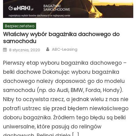
Bezpieczeństwo
Właściwy wybór bagażnika dachowego do
samochodu
Author
Posted
ABC-Leasing
8 stycznia, 2020
on
Pierwszy etap wyboru bagażnika dachowego –
belki dachowe Dokonując wyboru bagażnika
dachowego należy dopasować go do modelu
samochodu (np. do Audi, BMW, Forda, Hondy).
Niby to oczywista rzecz, a jednak wielu z nas nie
potrafi ustrzec się przed błędem niewłaściwego
doboru bagażnika. Źródłem tego błędu są belki
uniwersalne, które pasują do relingów
dachowych. Relingi dzielą […]