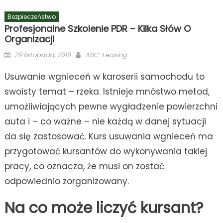
Bezpieczeństwo
Profesjonalne Szkolenie PDR – Kilka Słów O
Organizacji
Posted
Author
29 listopada, 2019
ABC-Leasing
on
Usuwanie wgnieceń w karoserii samochodu to
swoisty temat – rzeka. Istnieje mnóstwo metod,
umożliwiających pewne wygładzenie powierzchni
auta i – co ważne – nie każdą w danej sytuacji
da się zastosować. Kurs usuwania wgnieceń ma
przygotować kursantów do wykonywania takiej
pracy, co oznacza, że musi on zostać
odpowiednio zorganizowany.
Na co może liczyć kursant?