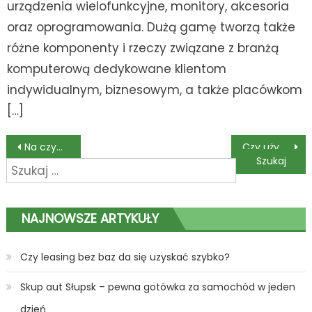
urządzenia wielofunkcyjne, monitory, akcesoria
oraz oprogramowania. Dużą gamę tworzą także
różne komponenty i rzeczy związane z branżą
komputerową dedykowane klientom
indywidualnym, biznesowym, a także placówkom
[…]
Nawigacja
Na czym polega upadłość konsumencka jednoosobowej firmy?
Czy używanego Forda opłaca się kupić w salonie?
Szukaj:
wpisu
NAJNOWSZE ARTYKUŁY
Czy leasing bez baz da się uzyskać szybko?
Skup aut Słupsk – pewna gotówka za samochód w jeden
dzień