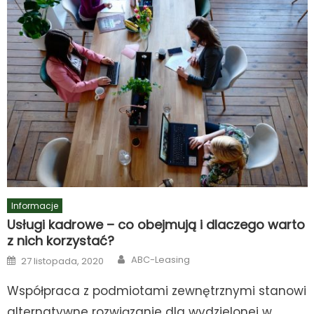
Informacje
Usługi kadrowe – co obejmują i dlaczego warto
z nich korzystać?
Author
Posted
ABC-Leasing
27 listopada, 2020
on
Współpraca z podmiotami zewnętrznymi stanowi
alternatywne rozwiązanie dla wydzielonej w