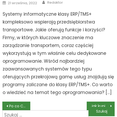
Author
Posted
Redaktor
21 września, 2022
on
Systemy informatyczne klasy ERP/TMS+
kompleksowo wspierają przedsiębiorstwa
transportowe. Jakie oferują funkcje i korzyści?
Firmy, w których kluczowe znaczenie ma
zarządzanie transportem, coraz częściej
wykorzystują w tym właśnie celu dedykowane
oprogramowanie. Wśród najbardziej
zaawansowanych systemów tego typu
oferujących przekrojową gamę usług znajdują się
programy zaliczane do klasy ERP/TMS+. Co warto
o wiedzieć na temat tego oprogramowania? […]
Nawigacja
Po co Ci samochód na własność? – wynajem długoterminowy ma przecież tyle zalet
Jak kupić używane auto na firmę?
Szukaj:
wpisu