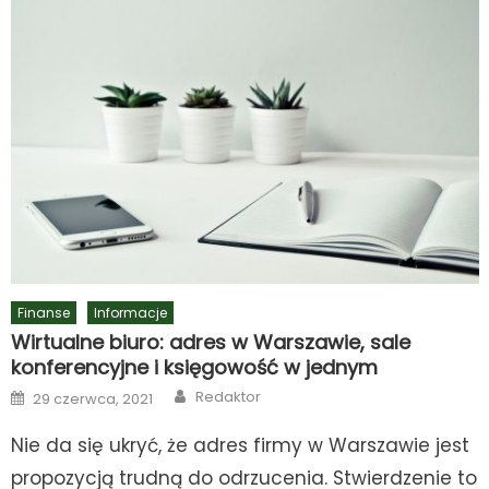
Finanse
Informacje
Wirtualne biuro: adres w Warszawie, sale
konferencyjne i księgowość w jednym
Author
Posted
Redaktor
29 czerwca, 2021
on
Nie da się ukryć, że adres firmy w Warszawie jest
propozycją trudną do odrzucenia. Stwierdzenie to