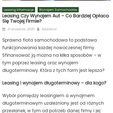
Leasing Informacje
Wynajem Samochodów
Leasing Czy Wynajem Aut – Co Bardziej Opłaca
Się Twojej Firmie?
Posted
Author
21 września, 2020
Redaktor
on
Sprawna flota samochodowa to podstawa
funkcjonowania każdej nowoczesnej firmy.
Sfinansować ją można na kilka sposobów – w
tym poprzez leasing oraz wynajem
długoterminowy. Która z tych form jest lepsza?
Leasing i wynajem długoterminowy – dla kogo?
Wybór pomiędzy leasingiem a wynajmem
długoterminowym uzależniony jest od różnych
przesłanek, w tym od potrzeb danej firmy i jej