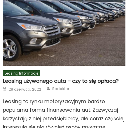
Leasing Informacje
Leasing używanego auta – czy to się opłaca?
Author
Posted
Redaktor
28 czerwca, 2022
on
Leasing to rynku motoryzacyjnym bardzo
popularna forma finansowania aut. Zazwyczaj
korzystają z niej przedsiębiorcy, ale coraz częściej
interesują się nią również osoby prywatne.