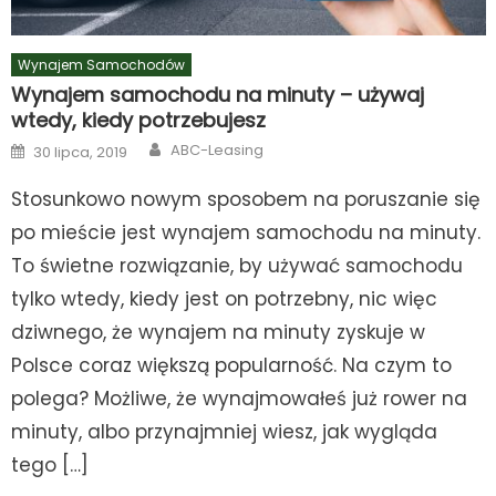
Wynajem Samochodów
Wynajem samochodu na minuty – używaj
wtedy, kiedy potrzebujesz
Author
Posted
ABC-Leasing
30 lipca, 2019
on
Stosunkowo nowym sposobem na poruszanie się
po mieście jest wynajem samochodu na minuty.
To świetne rozwiązanie, by używać samochodu
tylko wtedy, kiedy jest on potrzebny, nic więc
dziwnego, że wynajem na minuty zyskuje w
Polsce coraz większą popularność. Na czym to
polega? Możliwe, że wynajmowałeś już rower na
minuty, albo przynajmniej wiesz, jak wygląda
tego […]