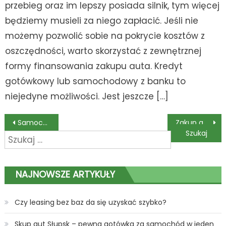
przebieg oraz im lepszy posiada silnik, tym więcej
będziemy musieli za niego zapłacić. Jeśli nie
możemy pozwolić sobie na pokrycie kosztów z
oszczędności, warto skorzystać z zewnętrznej
formy finansowania zakupu auta. Kredyt
gotówkowy lub samochodowy z banku to
niejedyne możliwości. Jest jeszcze […]
Nawigacja
Samochód dostawczy – jak wybrać i się nie rozczarować?
Zakup auta poleasingowego na aukcji – wszystko co musisz wiedzieć
Szukaj:
wpisu
NAJNOWSZE ARTYKUŁY
Czy leasing bez baz da się uzyskać szybko?
Skup aut Słupsk – pewna gotówka za samochód w jeden