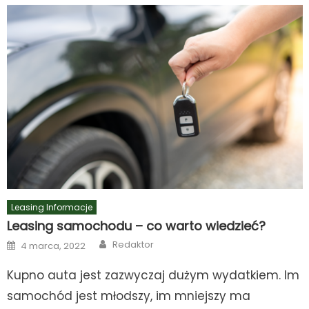
Leasing Informacje
Leasing samochodu – co warto wiedzieć?
Author
Posted
Redaktor
4 marca, 2022
on
Kupno auta jest zazwyczaj dużym wydatkiem. Im
samochód jest młodszy, im mniejszy ma