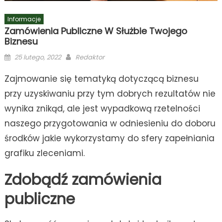
Informacje
Zamówienia Publiczne W Służbie Twojego
Biznesu
Posted
Author
25 lutego, 2022
Redaktor
on
Zajmowanie się tematyką dotyczącą biznesu
przy uzyskiwaniu przy tym dobrych rezultatów nie
wynika znikąd, ale jest wypadkową rzetelności
naszego przygotowania w odniesieniu do doboru
środków jakie wykorzystamy do sfery zapełniania
grafiku zleceniami.
Zdobądź zamówienia
publiczne