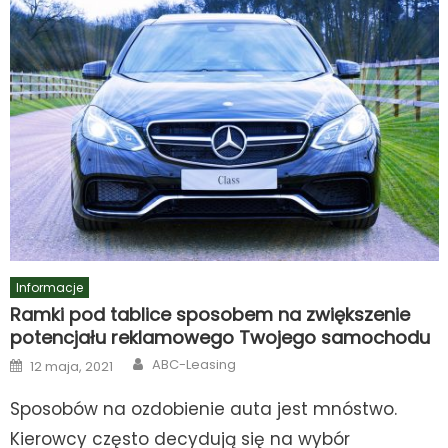
Informacje
Ramki pod tablice sposobem na zwiększenie
potencjału reklamowego Twojego samochodu
Author
Posted
ABC-Leasing
12 maja, 2021
on
Sposobów na ozdobienie auta jest mnóstwo.
Kierowcy często decydują się na wybór