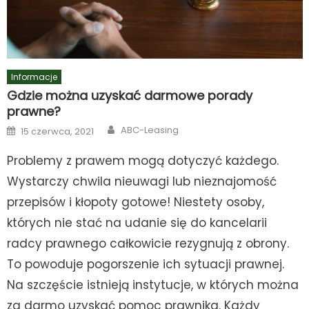
Informacje
Gdzie można uzyskać darmowe porady
prawne?
Author
Posted
ABC-Leasing
15 czerwca, 2021
on
Problemy z prawem mogą dotyczyć każdego.
Wystarczy chwila nieuwagi lub nieznajomość
przepisów i kłopoty gotowe! Niestety osoby,
których nie stać na udanie się do kancelarii
radcy prawnego całkowicie rezygnują z obrony.
To powoduje pogorszenie ich sytuacji prawnej.
Na szczęście istnieją instytucje, w których można
za darmo uzyskać pomoc prawnika. Każdy