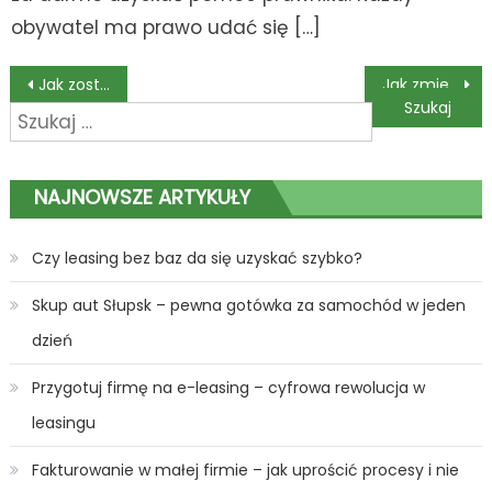
obywatel ma prawo udać się […]
Nawigacja
Jak zostać kierowcą Bolta?
Jak zmieniły się koszty kredytu hipotecznego w 2022?
Szukaj:
wpisu
NAJNOWSZE ARTYKUŁY
Czy leasing bez baz da się uzyskać szybko?
Skup aut Słupsk – pewna gotówka za samochód w jeden
dzień
Przygotuj firmę na e-leasing – cyfrowa rewolucja w
leasingu
Fakturowanie w małej firmie – jak uprościć procesy i nie