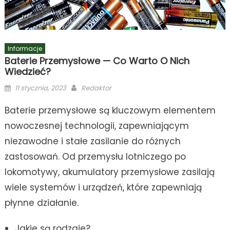
Informacje
Baterie Przemysłowe — Co Warto O Nich
Wiedzieć?
Posted
Author
11 stycznia, 2023
Redaktor
on
Baterie przemysłowe są kluczowym elementem
nowoczesnej technologii, zapewniającym
niezawodne i stałe zasilanie do różnych
zastosowań. Od przemysłu lotniczego po
lokomotywy, akumulatory przemysłowe zasilają
wiele systemów i urządzeń, które zapewniają
płynne działanie.
Jakie są rodzaje?