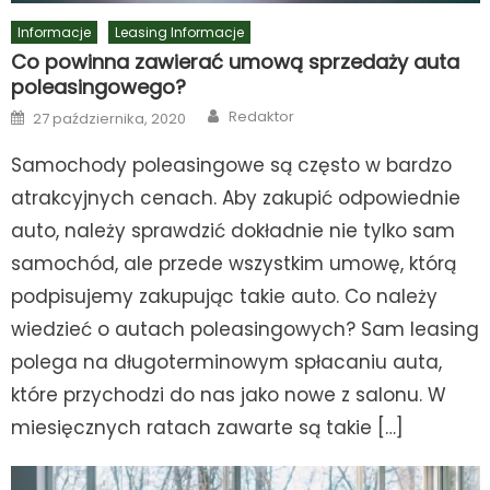
Informacje
Leasing Informacje
Co powinna zawierać umową sprzedaży auta
poleasingowego?
Author
Posted
Redaktor
27 października, 2020
on
Samochody poleasingowe są często w bardzo
atrakcyjnych cenach. Aby zakupić odpowiednie
auto, należy sprawdzić dokładnie nie tylko sam
samochód, ale przede wszystkim umowę, którą
podpisujemy zakupując takie auto. Co należy
wiedzieć o autach poleasingowych? Sam leasing
polega na długoterminowym spłacaniu auta,
które przychodzi do nas jako nowe z salonu. W
miesięcznych ratach zawarte są takie […]