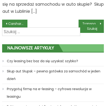
się na sprzedaż samochodu w auto skupie? Skup
aut w Lublinie […]
Nawigacja
Carsharing we Wrocławiu – czy warto korzystać z tej usługi?
Transport morski – czym się charakteryzuje?
Szukaj:
wpisu
NAJNOWSZE ARTYKUŁY
Czy leasing bez baz da się uzyskać szybko?
Skup aut Słupsk – pewna gotówka za samochód w jeden
dzień
Przygotuj firmę na e-leasing – cyfrowa rewolucja w
leasingu