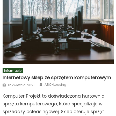
Informacje
Internetowy sklep ze sprzętem komputerowym
Author
Posted
ABC-Leasing
12 kwietnia, 2021
on
Komputer Projekt to doświadczona hurtownia
sprzętu komputerowego, która specjalizuje w
sprzedaży poleasingowej. Sklep oferuje sprzęt