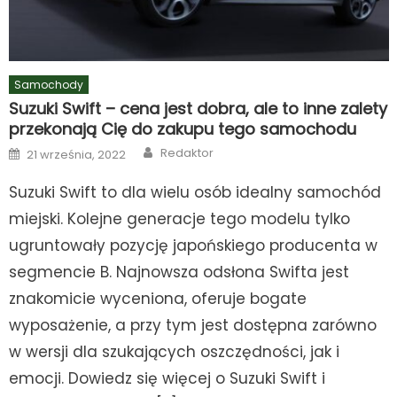
Samochody
Suzuki Swift – cena jest dobra, ale to inne zalety
przekonają Cię do zakupu tego samochodu
Author
Posted
Redaktor
21 września, 2022
on
Suzuki Swift to dla wielu osób idealny samochód
miejski. Kolejne generacje tego modelu tylko
ugruntowały pozycję japońskiego producenta w
segmencie B. Najnowsza odsłona Swifta jest
znakomicie wyceniona, oferuje bogate
wyposażenie, a przy tym jest dostępna zarówno
w wersji dla szukających oszczędności, jak i
emocji. Dowiedz się więcej o Suzuki Swift i