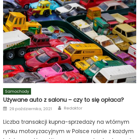
Samochody
Używane auto z salonu – czy to się opłaca?
Author
Posted
Redaktor
29 października, 2021
on
Liczba transakcji kupna-sprzedaży na wtórnym
rynku motoryzacyjnym w Polsce rośnie z każdym