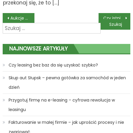
przekonaj się, że to […]
Nawigacja
Aukcje samochodów w USA. Czy to się opłaca?
Czy istnieje coś takiego jak tłumacz przysięgły szwajcarski?
Szukaj:
wpisu
NAJNOWSZE ARTYKUŁY
Czy leasing bez baz da się uzyskać szybko?
Skup aut Słupsk – pewna gotówka za samochód w jeden
dzień
Przygotuj firmę na e-leasing – cyfrowa rewolucja w
leasingu
Fakturowanie w małej firmie – jak uprościć procesy i nie
zwariować