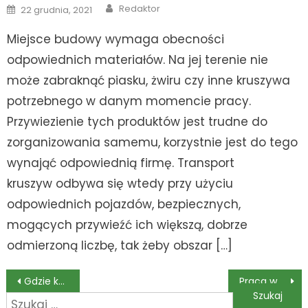
Author
Posted
Redaktor
22 grudnia, 2021
on
Miejsce budowy wymaga obecności
odpowiednich materiałów. Na jej terenie nie
może zabraknąć piasku, żwiru czy inne kruszywa
potrzebnego w danym momencie pracy.
Przywiezienie tych produktów jest trudne do
zorganizowania samemu, korzystnie jest do tego
wynająć odpowiednią firmę. Transport
kruszyw odbywa się wtedy przy użyciu
odpowiednich pojazdów, bezpiecznych,
mogących przywieźć ich większą, dobrze
odmierzoną liczbę, tak żeby obszar […]
Nawigacja
Gdzie kupić używane auto – w salonie czy od osoby prywatnej?
Praca w sektorze finansowym
Szukaj: