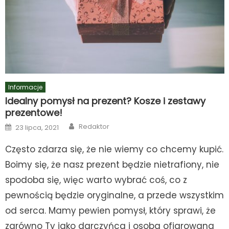
Informacje
Idealny pomysł na prezent? Kosze i zestawy
prezentowe!
Author
Posted
Redaktor
23 lipca, 2021
on
Często zdarza się, że nie wiemy co chcemy kupić.
Boimy się, że nasz prezent będzie nietrafiony, nie
spodoba się, więc warto wybrać coś, co z
pewnością będzie oryginalne, a przede wszystkim
od serca. Mamy pewien pomysł, który sprawi, że
zarówno Ty jako darczyńca i osoba ofiarowana