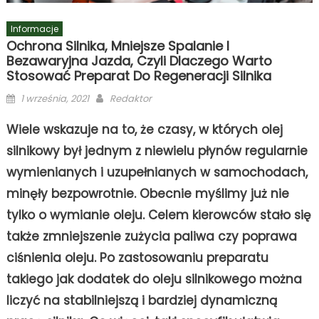
Informacje
Ochrona Silnika, Mniejsze Spalanie I
Bezawaryjna Jazda, Czyli Dlaczego Warto
Stosować Preparat Do Regeneracji Silnika
Posted
Author
1 września, 2021
Redaktor
on
Wiele wskazuje na to, że czasy, w których olej
silnikowy był jednym z niewielu płynów regularnie
wymienianych i uzupełnianych w samochodach,
minęły bezpowrotnie. Obecnie myślimy już nie
tylko o wymianie oleju. Celem kierowców stało się
także zmniejszenie zużycia paliwa czy poprawa
ciśnienia oleju. Po zastosowaniu preparatu
takiego jak dodatek do oleju silnikowego można
liczyć na stabilniejszą i bardziej dynamiczną