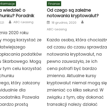
Informacje
Finanse
a wiedzieć o
Od czego są zależne
hunku? Poradnik
notowania kryptowalut?
Author
Author
Posted
ABC-Leasing
021
18 grudnia, 2020
on
ABC-Leasing
znia 2020 roku
y mogą korzystać ze
Każda osoba, która chociażb
łatwiejszego
od czasu do czasu sprawdz
opłacania podatków
notowania kryptowalut, na
u Skarbowego. Mogą
pewno zauważyła, że ich
 tym celu korzystać
cena potrafi być bardzo
achunku
zmienna. Aktualne kursy
ego, który założony
kryptowalut niemal mogą si
widualnie dla
zmieniać co kilka sekund. W
podatnika. Pozwala
związku z tym, aby dokonać
bardzo prostą
transakcji należy działać