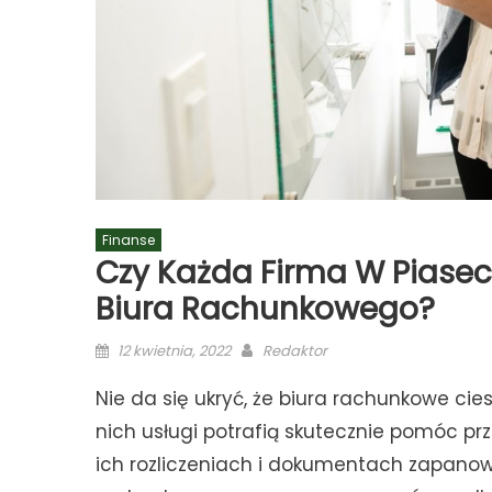
Finanse
Czy Każda Firma W Piasec
Biura Rachunkowego?
Posted
Author
12 kwietnia, 2022
Redaktor
on
Nie da się ukryć, że biura rachunkowe cie
nich usługi potrafią skutecznie pomóc p
ich rozliczeniach i dokumentach zapanował