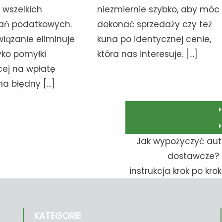
 wszelkich
niezmiernie szybko, aby móc
ań podatkowych.
dokonać sprzedaży czy też
wiązanie eliminuje
kuna po identycznej cenie,
yko pomyłki
która nas interesuje. […]
cej na wpłatę
na błędny […]
Jak wypożyczyć au
dostawcze? 
instrukcja krok po kro
KATEGORIE