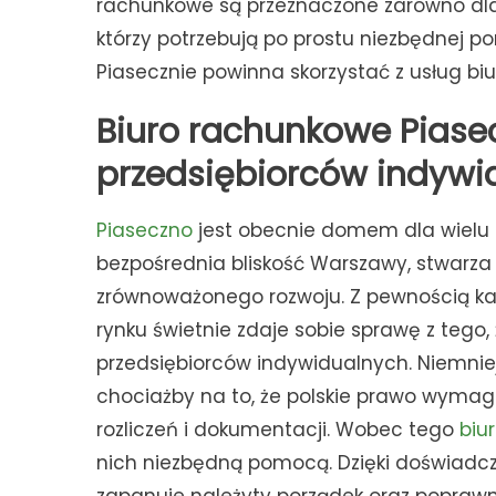
rachunkowe są przeznaczone zarówno dla k
którzy potrzebują po prostu niezbędnej 
Piasecznie powinna skorzystać z usług b
Biuro rachunkowe Pias
przedsiębiorców indywi
Piaseczno
jest obecnie domem dla wielu r
bezpośrednia bliskość Warszawy, stwarza
zrównoważonego rozwoju. Z pewnością każ
rynku świetnie zdaje sobie sprawę z tego
przedsiębiorców indywidualnych. Niemniej
chociażby na to, że polskie prawo wym
rozliczeń i dokumentacji. Wobec tego
biu
nich niezbędną pomocą. Dzięki doświadc