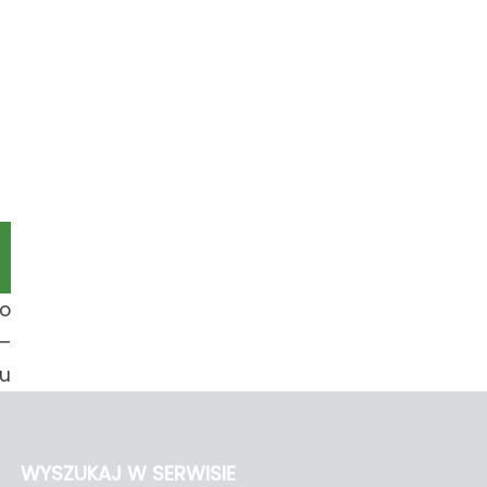
to
–
ku
WYSZUKAJ W SERWISIE