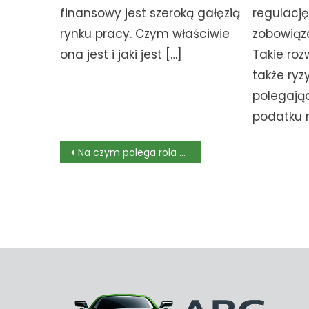
finansowy jest szeroką gałęzią
regulację
rynku pracy. Czym właściwie
zobowiąz
ona jest i jaki jest […]
Takie roz
także ryz
polegają
podatku 
Nawigacja
Na czym polega rola adwokata w postępowaniu przygotowawczym?
wpisu