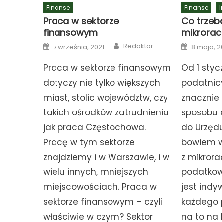
Finanse
Finanse
Praca w sektorze
Co trzeb
finansowym
mikrorac
Author
Posted
Posted
Redaktor
7 września, 2021
8 maja, 2
on
on
Praca w sektorze finansowym
Od 1 styc
dotyczy nie tylko większych
podatnic
miast, stolic województw, czy
znacznie 
takich ośrodków zatrudnienia
sposobu 
jak praca Częstochowa.
do Urzęd
Pracę w tym sektorze
bowiem w
znajdziemy i w Warszawie, i w
z mikror
wielu innych, mniejszych
podatkow
miejscowościach. Praca w
jest indy
sektorze finansowym – czyli
każdego 
właściwie w czym? Sektor
na to na 