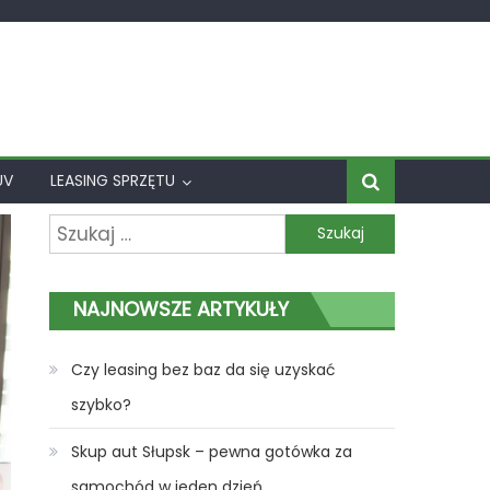
UV
LEASING SPRZĘTU
Szukaj:
NAJNOWSZE ARTYKUŁY
Czy leasing bez baz da się uzyskać
szybko?
Skup aut Słupsk – pewna gotówka za
samochód w jeden dzień