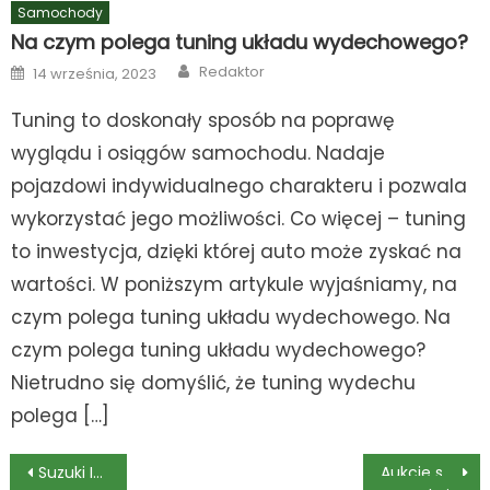
Samochody
Na czym polega tuning układu wydechowego?
Author
Posted
Redaktor
14 września, 2023
on
Tuning to doskonały sposób na poprawę
wyglądu i osiągów samochodu. Nadaje
pojazdowi indywidualnego charakteru i pozwala
wykorzystać jego możliwości. Co więcej – tuning
to inwestycja, dzięki której auto może zyskać na
wartości. W poniższym artykule wyjaśniamy, na
czym polega tuning układu wydechowego. Na
czym polega tuning układu wydechowego?
Nietrudno się domyślić, że tuning wydechu
polega […]
Nawigacja
Suzuki Ignis – co oferuje hit sprzedaży japońskiej marki?
Aukcje samochodów w USA. Czy to się opłaca?