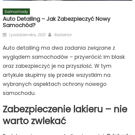
Samochody
Auto Detailing – Jak Zabezpieczyć Nowy
Samochód?
Posted
Author
1 października, 2021
Redaktor
on
Auto detailing ma dwa zadania związane z
wyglądem samochodów – przywrócić im blask
oraz zabezpieczyć je na przyszłość. W tym
artykule skupimy się przede wszystkim na
wybranych aspektach ochrony nowego
samochodu.
Zabezpieczenie lakieru – nie
warto zwlekać