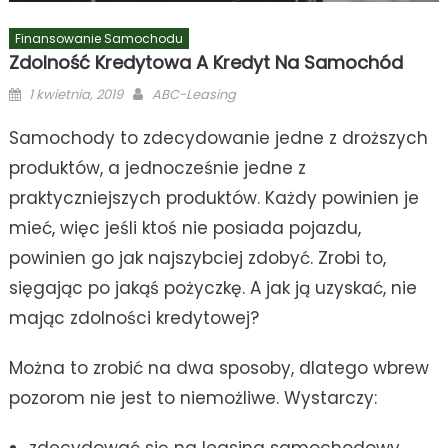
Finansowanie Samochodu
Zdolność Kredytowa A Kredyt Na Samochód
Posted
Author
1 kwietnia, 2019
ABC-Leasing
on
Samochody to zdecydowanie jedne z droższych
produktów, a jednocześnie jedne z
praktyczniejszych produktów. Każdy powinien je
mieć, więc jeśli ktoś nie posiada pojazdu,
powinien go jak najszybciej zdobyć. Zrobi to,
sięgając po jakąś pożyczkę. A jak ją uzyskać, nie
mając zdolności kredytowej?
Można to zrobić na dwa sposoby, dlatego wbrew
pozorom nie jest to niemożliwe. Wystarczy:
zdecydować się na leasing samochodowy,