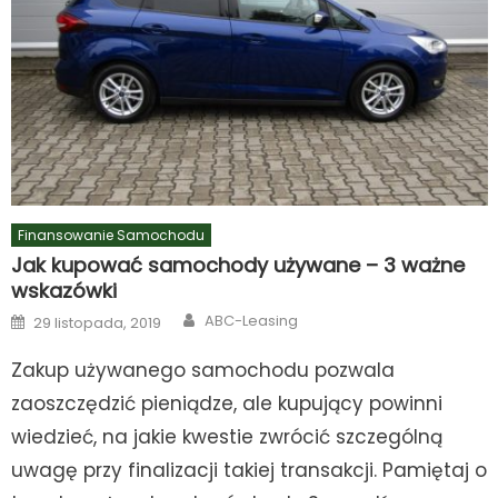
Finansowanie Samochodu
Jak kupować samochody używane – 3 ważne
wskazówki
Author
Posted
ABC-Leasing
29 listopada, 2019
on
Zakup używanego samochodu pozwala
zaoszczędzić pieniądze, ale kupujący powinni
wiedzieć, na jakie kwestie zwrócić szczególną
uwagę przy finalizacji takiej transakcji. Pamiętaj o