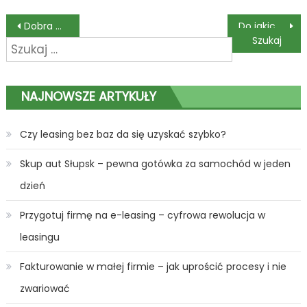
Nawigacja
Dobra współpraca z firmą leasingową
Do jakich procedur należy się zastosować przy likwidacji sprzętu komputerowego
Szukaj:
wpisu
NAJNOWSZE ARTYKUŁY
Czy leasing bez baz da się uzyskać szybko?
Skup aut Słupsk – pewna gotówka za samochód w jeden
dzień
Przygotuj firmę na e-leasing – cyfrowa rewolucja w
leasingu
Fakturowanie w małej firmie – jak uprościć procesy i nie
zwariować