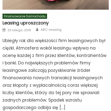
Finansowanie Samochodu
Leasing uproszczony
Author
Posted
ABC-Leasing
20 lutego, 2019
on
Ubiegły rok dla większości firm leasingowych był
ciężki. Atmosfera wokół leasingu wpływa na
ocenę każdej z firm przez klientów, kontrahentów
i banki. Do największych problemów firmy
leasingowe zaliczają pozyskiwanie źródeł
finansowania nowych transakcji leasingowych
oraz kłopoty z wypłacalnością coraz większej
liczby klientów, którzy do tej pory nie sprawiali
żadnych problemów. Spadek wzrostu
gospodarczego odbija się […]