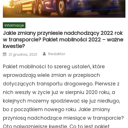
Informacje
Jakie zmiany przyniesie nadchodzący 2022 rok
w transporcie? Pakiet mobilności 2022 – ważne
kwestie?
Author
Posted
Redaktor
21 grudnia, 2021
on
Pakiet mobilności to szereg ustaleń, które
wprowadzają wiele zmian w przepisach
dotyczących transportu drogowego. Pierwsze z
nich weszły w życie już w sierpniu 2020 roku, a
kolejnych możemy spodziewać się już niedługo,
bo z początkiem nowego roku. Jakie zmiany
przyniosą nadchodzące miesiące w transporcie?
Oto najważniejsze kwestie. Co to jest pakiet