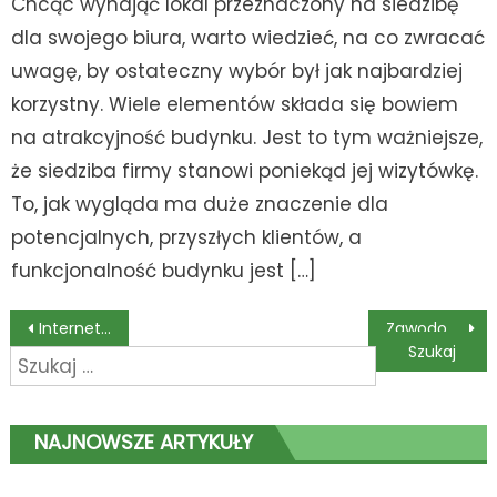
Chcąc wynająć lokal przeznaczony na siedzibę
dla swojego biura, warto wiedzieć, na co zwracać
uwagę, by ostateczny wybór był jak najbardziej
korzystny. Wiele elementów składa się bowiem
na atrakcyjność budynku. Jest to tym ważniejsze,
że siedziba firmy stanowi poniekąd jej wizytówkę.
To, jak wygląda ma duże znaczenie dla
potencjalnych, przyszłych klientów, a
funkcjonalność budynku jest […]
Nawigacja
Internetowy sklep z oponami- zadbaj o swój samochód na wiosnę
Zawodowy kierowca też zarabia duże pieniądze
Szukaj:
wpisu
NAJNOWSZE ARTYKUŁY