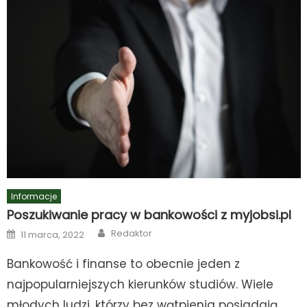
Informacje
Poszukiwanie pracy w bankowości z myjobsi.pl
Author
Posted
Redaktor
11 marca, 2022
on
Bankowość i finanse to obecnie jeden z
najpopularniejszych kierunków studiów. Wiele
młodych ludzi, którzy bez wątpienia posiadają