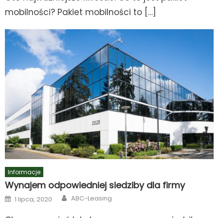
mobilności? Pakiet mobilności to […]
Informacje
Wynajem odpowiedniej siedziby dla firmy
Author
Posted
ABC-Leasing
1 lipca, 2020
on