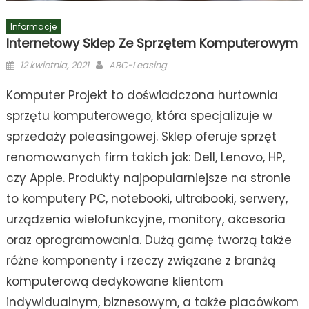
Informacje
Internetowy Sklep Ze Sprzętem Komputerowym
Posted
Author
12 kwietnia, 2021
ABC-Leasing
on
Komputer Projekt to doświadczona hurtownia
sprzętu komputerowego, która specjalizuje w
sprzedaży poleasingowej. Sklep oferuje sprzęt
renomowanych firm takich jak: Dell, Lenovo, HP,
czy Apple. Produkty najpopularniejsze na stronie
to komputery PC, notebooki, ultrabooki, serwery,
urządzenia wielofunkcyjne, monitory, akcesoria
oraz oprogramowania. Dużą gamę tworzą także
różne komponenty i rzeczy związane z branżą
komputerową dedykowane klientom
indywidualnym, biznesowym, a także placówkom