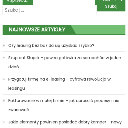
Nawigacja
Sprzedaż samochodu używanego – samodzielnie przez ogłoszenia czy do skupu aut?
Części używane do zamówienia przez Internet
Szukaj:
wpisu
NAJNOWSZE ARTYKUŁY
Czy leasing bez baz da się uzyskać szybko?
Skup aut Słupsk – pewna gotówka za samochód w jeden
dzień
Przygotuj firmę na e-leasing – cyfrowa rewolucja w
leasingu
Fakturowanie w małej firmie – jak uprościć procesy i nie
zwariować
Jakie elementy powinien posiadać dobry kamper – nowy