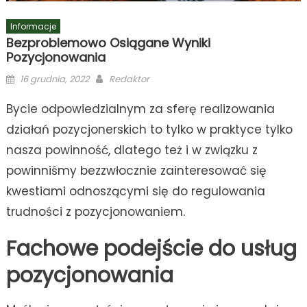
Informacje
Bezproblemowo Osiągane Wyniki
Pozycjonowania
Posted
Author
16 grudnia, 2022
Redaktor
on
Bycie odpowiedzialnym za sferę realizowania
działań pozycjonerskich to tylko w praktyce tylko
nasza powinność, dlatego też i w związku z
powinniśmy bezzwłocznie zainteresować się
kwestiami odnoszącymi się do regulowania
trudności z pozycjonowaniem.
Fachowe podejście do usług
pozycjonowania